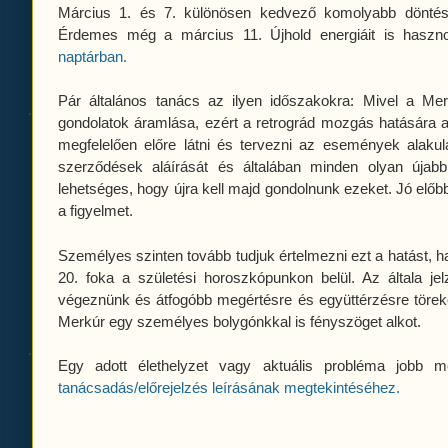
Március 1. és 7. különösen kedvező komolyabb döntések
Érdemes még a március 11. Újhold energiáit is haszno
naptárban.
Pár általános tanács az ilyen időszakokra: Mivel a Me
gondolatok áramlása, ezért a retrográd mozgás hatására a
megfelelően előre látni és tervezni az események alaku
szerződések aláírását és általában minden olyan újab
lehetséges, hogy újra kell majd gondolnunk ezeket. Jó előbb
a figyelmet.
Személyes szinten tovább tudjuk értelmezni ezt a hatást,
20. foka a születési horoszkópunkon belül. Az általa jel
végeznünk és átfogóbb megértésre és együttérzésre törek
Merkúr egy személyes bolygónkkal is fényszöget alkot.
Egy adott élethelyzet vagy aktuális probléma jobb
tanácsadás/előrejelzés leírásának megtekintéséhez.