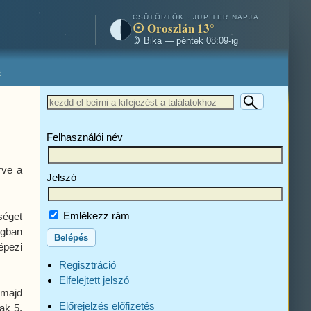
CSÜTÖRTÖK · JUPITER NAPJA
Oroszlán 13°
Bika — péntek 08:09-ig
t
Felhasználói név
rve a
Jelszó
Emlékezz rám
séget
ágban
épezi
Regisztráció
Elfelejtett jelszó
 majd
Előrejelzés előfizetés
ak 5.