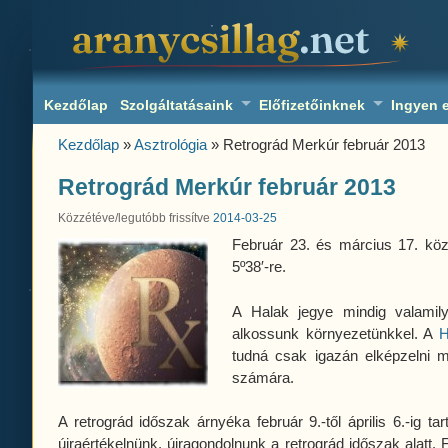
aranycsillag.net
Kezdőlap
Szolgáltatásaink
Előfizetőinknek
Ingyen 
Kezdőlap
»
Asztrológia
» Retrográd Merkúr február 2013
Retrográd Merkúr február 2013
Közzétéve/legutóbb frissítve
2014-03-25
Február 23. és március 17. kö
5º38′-re.
A Halak jegye mindig valamily
alkossunk környezetünkkel. A
tudná csak igazán elképzelni m
számára.
A retrográd időszak árnyéka február 9.-től április 6.-ig t
újraértékelnünk, újragondolnunk a retrográd időszak alatt. F