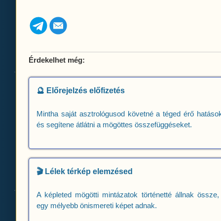
Érdekelhet még:
🔮 Előrejelzés előfizetés
Mintha saját asztrológusod követné a téged érő hatások
és segítene átlátni a mögöttes összefüggéseket.
🎬 Lélek térkép elemzésed
A képleted mögötti mintázatok történetté állnak össze,
egy mélyebb önismereti képet adnak.