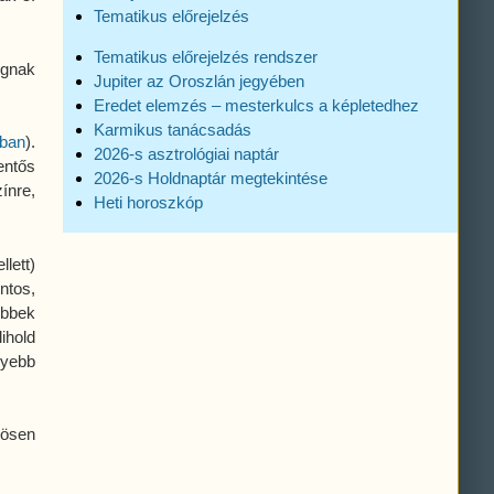
Tematikus előrejelzés
Tematikus előrejelzés rendszer
ognak
Jupiter az Oroszlán jegyében
Eredet elemzés – mesterkulcs a képletedhez
Karmikus tanácsadás
rban
).
2026-s asztrológiai naptár
entős
2026-s Holdnaptár megtekintése
ínre,
Heti horoszkóp
llett)
ntos,
ebbek
ihold
lyebb
nösen