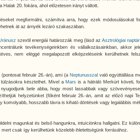
a Halak 20. fokára, ahol előzetesen irányt váltott.
léseket megformálni, számítva arra, hogy ezek módosulásokat f
ehetnek át az árnyék lezáró szakaszában.
Uránusz
szextil energiái határozzák meg (lásd az
Asztrológiai naptá
ncentrálunk tevékenységeinkben és vállalkozásainkban, akkor jel
 téves, nem eléggé megalapozott elképzeléseink kerülhetnek felsz
l
(pontosat február 26.-án), ami (a
Neptunusszal
való együttállása me
y túlzásokra késztethet. Mivel a
Mars
is a hátráló Merkúrt követi, fo
s nyugodjunk bele abba, hogy most lassabbak vagy szövevényes
thetjük helyzetünket (főként február 26.-án, amit az előző napi Tel
 hogy komolyabb, hosszabb távra is kiható döntések vagy legalábbis mé
delni magunkat és belső hangunkra, intuíciónkra hallgatni. Ez külö
, mert csak így kerülhetünk közelebb ihletettségünk forrásához.