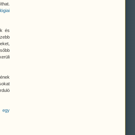
that.
lógiai
ók és
ezebb
eket,
ésőbb
erüli
yének
sokat
rduló
e egy