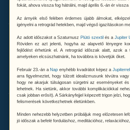
fokát, ahova vissza fog hátrálni, majd április 6.-án ér vissza 
Az árnyék első felében érdemes újabb álmokat, elképze
igényelni a retrográd hetekben, majd végső igazításokon m
Az adott időszakot a Szaturnusz
Plútó
szextil
és a
Jupiter
Röviden ez azt jelenti, hogyha az alapvető lényegre ko
fejlődést érhetünk el. A retrográd időszak alatt, azok a
amelyeken elcsúszhatnánk, ha továbbra is követjük őket.
Február 23.-án a
Nap
enyhébb kvadrátot képez a
Jupiterre
arra figyelmeztet, hogy túlzott idealizmusunk tévútra vag
hogy ne akarjuk túlságosan sürgetni az eseményeket é
lehetnek. Ha sietünk, akkor további komplikációkkal nehezí
csak jobban erősít). A Sárkányfejjel képezett trigon jelzi,
felismerések következhetnek életünkben.
Minden nehezebb helyzetben próbáljuk meg előzetesen leföl
jó időszak a befelé forduláshoz, meditációhoz, relaxációhoz