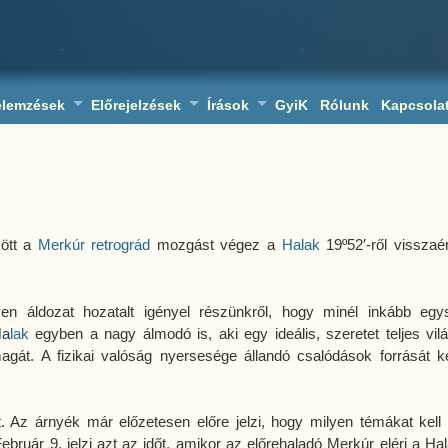
elemzések
Előrejelzések
Írások
GyiK
Rólunk
Kapcsola
zött a
Merkúr
retrográd
mozgást végez a
Halak
19º52′-ről visszaé
en áldozat hozatalt igényel részünkről, hogy minél inkább egy
H
a
lak
egyben a nagy álmodó is, aki egy ideális, szeretet teljes vil
agát. A fizikai valóság nyersesége állandó csalódások forrását k
art. Az árnyék már előzetesen előre jelzi, hogy milyen témákat kell
ebruár 9. jelzi azt az időt, amikor az előrehaladó Merkúr eléri a Hal