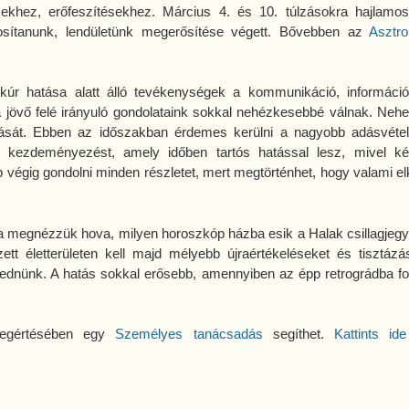
hez, erőfeszítésekhez. Március 4. és 10. túlzásokra hajlamosí
sítanunk, lendületünk megerősítése végett. Bővebben az
Asztro
rkúr hatása alatt álló tevékenységek a kommunikáció, informáci
 jövő felé irányuló gondolataink sokkal nehézkesebbé válnak. Neh
lását. Ebben az időszakban érdemes kerülni a nagyobb adásvétel
b kezdeményezést, amely időben tartós hatással lesz, mivel k
 végig gondolni minden részletet, mert megtörténhet, hogy valami elk
 ha megnézzük hova, milyen horoszkóp házba esik a Halak csillagjeg
zett életterületen kell majd mélyebb újraértékeléseket és tisztázá
ednünk. A hatás sokkal erősebb, amennyiben az épp retrográdba fo
 megértésében egy
Személyes tanácsadás
segíthet.
Kattints id