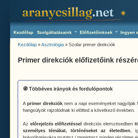
aranycsillag.net
Kezdőlap
Szolgáltatásaink
Előfizetőinknek
Ingyen 
Kezdőlap
»
Asztrológia
» Szolar primer direkciók
Primer direkciók előfizetőink részér
🧭 Többéves irányok és fordulópontok
A
primer direkciók
nem a napi eseményeket nagyítják f
hangsúlyok rajzolódnak ki előtted a következő években.
Az
előrejelzés előfizetéssel
direkciós elemzésedben
t
személyes témákat, történéseket az életedben
, í
bolygóhatásokra
mutatsz / tappintasz minden részletes ér