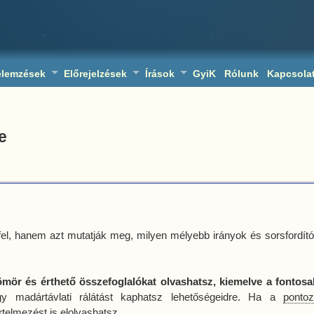
elemzések
Előrejelzések
Írások
GyiK
Rólunk
Kapcsola
e
el, hanem azt mutatják meg, milyen mélyebb irányok és sorsfordít
ömör és érthető összefoglalókat olvashatsz, kiemelve a fontos
gy madártávlati rálátást kaphatsz lehetőségeidre. Ha a
pontoz
telmezést is elolvashatsz.