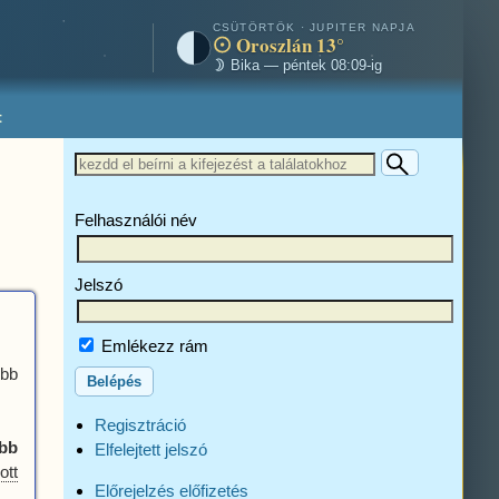
CSÜTÖRTÖK · JUPITER NAPJA
Oroszlán 13°
Bika — péntek 08:09-ig
t
Felhasználói név
Jelszó
Emlékezz rám
óbb
Regisztráció
abb
Elfelejtett jelszó
ott
Előrejelzés előfizetés