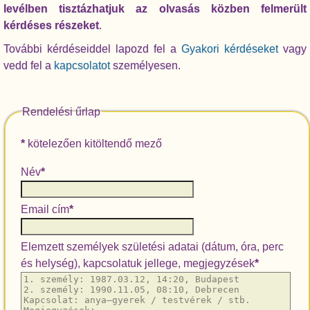
levélben tisztázhatjuk az olvasás közben felmerült
kérdéses részeket
.
További kérdéseiddel lapozd fel a
Gyakori kérdéseket
vagy
vedd fel a
kapcsolatot
személyesen.
Rendelési űrlap
*
kötelezően kitöltendő mező
Név
*
Email cím
*
Elemzett személyek születési adatai (dátum, óra, perc
és helység), kapcsolatuk jellege, megjegyzések
*