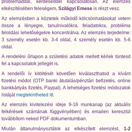
problémáddal, kérdéseddel kapcsolatosan. Az elemzés
elkészítésében feleségem,
Szilágyi Emese
is részt vesz.
Az elemzésben a köztetek működő kölcsönhatásokat vetem
össze a lényegre, tanulnivalókra, feladatokra, probléma
feloldási lehetőségekre koncentrálva. Az elemzés terjedelme:
3 személy esetén kb. 3-4 oldal, 4 személy esetén kb. 5-6
oldal.
A rendelési űrlapon a születési adatok mellett kérlek tüntesd
fel a kapcsolatok jellegét is.
A rendelői ív kitöltését követően kiválaszthatod a kívánt
fizetési módot (OTP banki átutalás/pénztári befizetés, online
bankkártyás fizetés, Paypal). A lehetséges fizetési módozatok
listáját
megtekintheted itt
.
Az elemzés kivitelezési ideje 9-16 munkanap (az aktuális
felkérések számának függvényében) és emailen keresztül
továbbítom neked PDF dokumentumban.
Miután áttanulmányoztátok az elkészített elemzést,
1-2