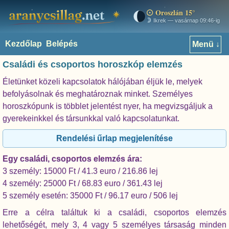
Oroszlán 15°
aranycsillag.net
Ikrek — vasárnap 09:46-ig
Kezdőlap
Belépés
Menü ↓
Családi és csoportos horoszkóp elemzés
Életünket közeli kapcsolatok hálójában éljük le, melyek
befolyásolnak és meghatároznak minket. Személyes
horoszkópunk is többlet jelentést nyer, ha megvizsgáljuk a
gyerekeinkkel és társunkkal való kapcsolatunkat.
Rendelési űrlap megjelenítése
Egy családi, csoportos elemzés ára:
3 személy: 15000 Ft / 41.3 euro / 216.86 lej
4 személy: 25000 Ft / 68.83 euro / 361.43 lej
5 személy esetén: 35000 Ft / 96.17 euro / 506 lej
Erre a célra találtuk ki a családi, csoportos elemzés
lehetőségét, mely 3, 4 vagy 5 személyes társaság minden