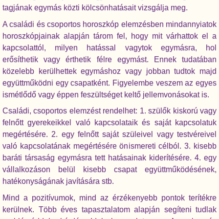
tagjának egymás közti kölcsönhatásait vizsgálja meg.
A családi és csoportos horoszkóp elemzésben mindannyiatok
horoszkópjainak alapján tárom fel, hogy mit várhattok el a
kapcsolattól, milyen hatással vagytok egymásra, hol
erősíthetik vagy érthetik félre egymást. Ennek tudatában
közelebb kerülhettek egymáshoz vagy jobban tudtok majd
együttműködni egy csapatként. Figyelembe veszem az egyes
ismétlődő vagy éppen feszültséget keltő jellemvonásokat is.
Családi, csoportos elemzést rendelhet: 1. szülők kiskorú vagy
felnőtt gyerekeikkel való kapcsolataik és saját kapcsolatuk
megértésére. 2. egy felnőtt saját szüleivel vagy testvéreivel
való kapcsolatának megértésére önismereti célból. 3. kisebb
baráti társaság egymásra tett hatásainak kiderítésére. 4. egy
vállalkozáson belül kisebb csapat együttműködésének,
hatékonyságának javítására stb.
Mind a pozitívumok, mind az érzékenyebb pontok terítékre
kerülnek. Több éves tapasztalatom alapján segíteni tudlak