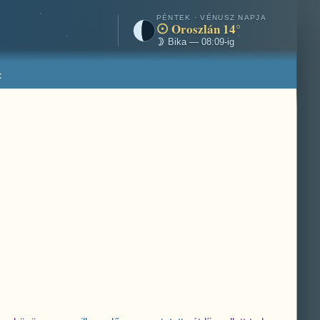
PÉNTEK · VÉNUSZ NAPJA
Oroszlán 14°
Bika — 08:09-ig
t