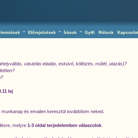
elemzések
Előrejelzések
Írások
GyiK
Rólunk
Kapcsola
helyváltás, vásárlás-eladás, esküvő, költözés, műtét, utazás)?
letően?
n?
.11 lej
 munkanap és emailen keresztül továbbítom neked.
rdésre, melyre
1-3 oldal terjedelemben válaszolok
.