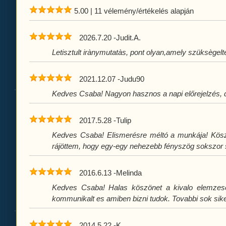
5.00
|
11
vélemény/értékelés alapján
2026.7.20
-
Judit.A.
Letisztult irànymutatàs, pont olyan,amely szüksègel
2021.12.07
-
Judu90
Kedves Csaba! Nagyon hasznos a napi előrejelzés,
2017.5.28
-
Tulip
Kedves Csaba! Elismerésre méltó a munkája! Köszön
rájöttem, hogy egy-egy nehezebb fényszög sokszor s
2016.6.13
-
Melinda
Kedves Csaba! Halas köszönet a kivalo elemzesert
kommunikalt es amiben bizni tudok. Tovabbi sok sik
2014.5.22
-
K.