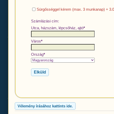
Sürgősséggel kérem (max. 3 munkanap) + 3.00
Számlázási cím:
Utca, házszám, lépcsőház, ajtó
*
Város
*
Ország
*
Elküld
Vélemény írásához kattints ide.