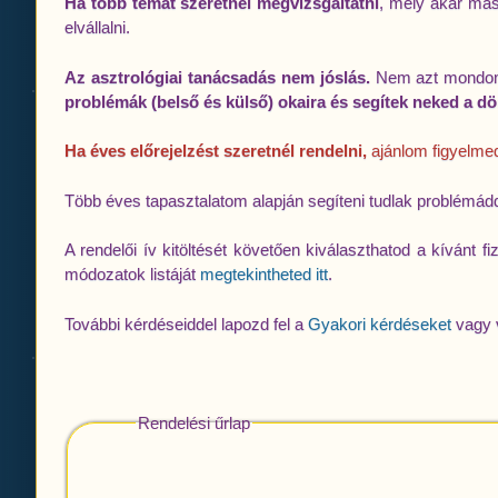
Ha több témát szeretnél megvizsgáltatni
, mely akár más
elvállalni.
Az asztrológiai tanácsadás nem jóslás.
Nem azt mondom 
problémák (belső és külső) okaira és segítek neked a d
Ha éves előrejelzést szeretnél rendelni,
ajánlom figyelmed
Több éves tapasztalatom alapján segíteni tudlak problémá
A rendelői ív kitöltését követően kiválaszthatod a kívánt f
módozatok listáját
megtekintheted itt
.
További kérdéseiddel lapozd fel a
Gyakori kérdéseket
vagy 
Rendelési űrlap