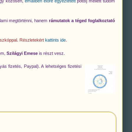
 egy közösen,
emailben előre egyeztetett
pótdíj mellett tudom
lami megtörténni, hanem
rámutatok a téged foglalkoztató
oszkóppal. Részletekért
kattints ide
.
gem,
Szilágyi Emese
is részt vesz.
yás fizetés, Paypal). A lehetséges fizetési