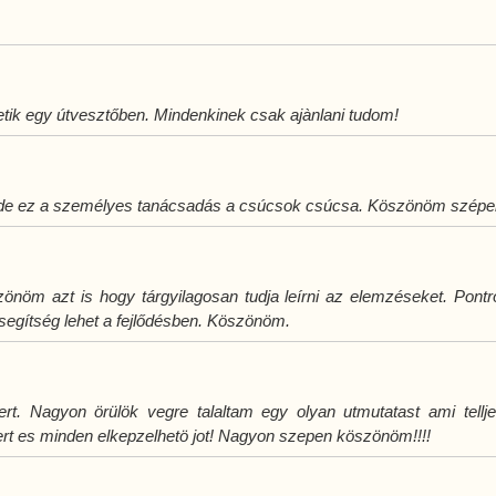
tetik egy útvesztőben. Mindenkinek csak ajànlani tudom!
 de ez a személyes tanácsadás a csúcsok csúcsa. Köszönöm szépen
öm azt is hogy tárgyilagosan tudja leírni az elemzéseket. Pontró
egítség lehet a fejlődésben. Köszönöm.
. Nagyon örülök vegre talaltam egy olyan utmutatast ami telljese
ert es minden elkepzelhetö jot! Nagyon szepen köszönöm!!!!