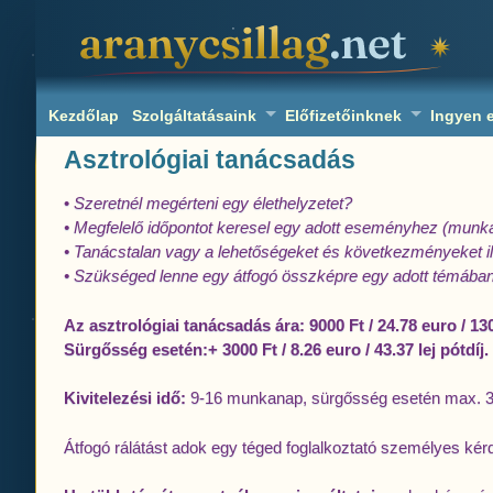
aranycsillag.net
Kezdőlap
Szolgáltatásaink
Előfizetőinknek
Ingyen 
Asztrológiai tanácsadás
•
Szeretnél megérteni egy élethelyzetet?
• Megfelelő időpontot keresel egy adott eseményhez (munka
• Tanácstalan vagy a lehetőségeket és következményeket il
• Szükséged lenne egy átfogó összképre egy adott témába
Az asztrológiai tanácsadás ára:
9000 Ft / 24.78 euro / 130
Sürgősség esetén:
+ 3000 Ft / 8.26 euro / 43.37 lej pótdíj.
Kivitelezési idő:
9-16 munkanap, sürgősség esetén max. 3
Átfogó rálátást adok egy téged foglalkoztató személyes ké