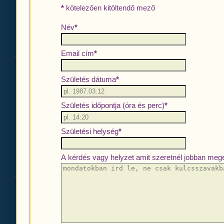
*
kötelezően kitöltendő mező
Név
*
Email cím
*
Születés dátuma
*
Születés időpontja (óra és perc)
*
Születési helység
*
A kérdés vagy helyzet amit szeretnél jobban megé