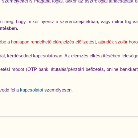
 személyeket is magába foglal, akkor az asztrológiai tanácsadást
meg, hogy mikor nyersz a szerencsejátékban, vagy mikor fog va
öntésben.
be a honlapon rendelhető előrejelzés előfizetést, ajándék szolár hor
ddal, kérdéseddel kapcsolatosan. Az elemzés elkészítésében felesé
izetési módot (OTP banki átutalás/pénztári befizetés, online bankkárt
vedd fel a
kapcsolatot
személyesen.