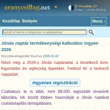
Oroszlán 13°
aranycsillag.net
Bika — péntek 08:09-ig
Kezdőlap
Belépés
Menü ↓
Jónás naptár termékenységi kalkulátor ingyen
2026
Közzétéve/legutóbb frissítve
2026-01-02
Nézd meg a 2026-s Jónás naptáradat, a következő évre,
fogantatási és egészség tippekkel. Fedezd fel a kedvező
napjaidat:
Ingyenes regisztráció
Csatlakozz te is több, mint 88.000 regisztrált olvasónk
táborába, kik között többen használják a Jónás naptárat
családalapítás támogatására.