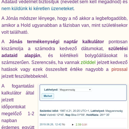
Adataid védelmét biztosítjuk (nevedet sem kell megadnod) és
nem küldünk ki kéretlen üzeneteket
.
A Jónás módszer lényege, hogy a nő akkor a legbefogadóbb,
amikor a Hold ugyanabban a fázisban van, mint születésekor
volt található.
A
Jónás termékenységi naptár kalkulátor
pontosan
kiszámolja a számodra kedvező dátumokat,
születési
adataid alapján
, és kiértékeli bolygóállásokat is
számszerűen. Szerencsés, ha vannak
zölddel
jelzett kedvező
hatások vagy ezek összesített értéke nagyobb a
pirossal
jelzett feszültebbeknél.
A fogantatási
kalkulátor által
jelzett
időpontokat
megelőző 1-2
napban
érdemes együtt