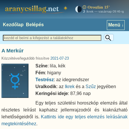
Oroszlán 15°
aranycsillag.net
Ikrek — vasárnap 09:46-ig
Kezdőlap
Belépés
Menü ↓
A Merkúr
Közzétéve/legutóbb frissítve
2021-07-23
Színe
: lila, kék
Fém
: higany
Testrész
: az idegrendszer
Uralkodik
: az
Ikrek
és a
Szűz
jegyében
Keringési ideje
: 87,96 nap
Egy teljes születési horoszkóp elemzés által
részletes leírást kaphatsz jellemrajzodról és kiaknázható
lehetőségeidről is.
Kattints ide egy teljes elemzés leírásának
megtekintéséhez
.