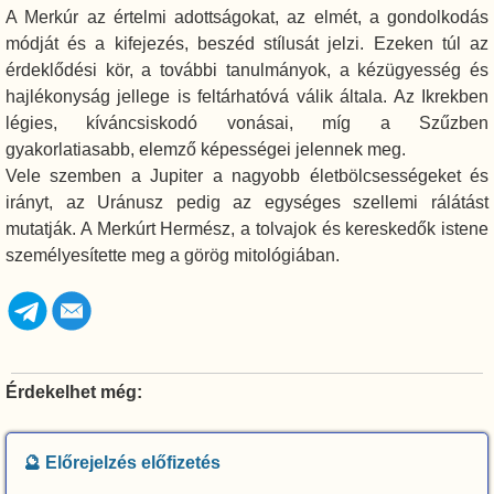
A Merkúr az értelmi adottságokat, az elmét, a gondolkodás
módját és a kifejezés, beszéd stílusát jelzi. Ezeken túl az
érdeklődési kör, a további tanulmányok, a kézügyesség és
hajlékonyság jellege is feltárhatóvá válik általa. Az Ikrekben
légies, kíváncsiskodó vonásai, míg a Szűzben
gyakorlatiasabb, elemző képességei jelennek meg.
Vele szemben a Jupiter a nagyobb életbölcsességeket és
irányt, az Uránusz pedig az egységes szellemi rálátást
mutatják. A Merkúrt Hermész, a tolvajok és kereskedők istene
személyesítette meg a görög mitológiában.
Érdekelhet még:
🔮 Előrejelzés előfizetés