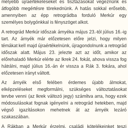
mélyebb újraértékeléseket és tisztázásokat végeznünk és
átfogóbb megértésre törekednünk. A hatás sokkal erősebb,
amennyiben az épp retrográdba forduló Merkúr egy
személyes bolygónkkal is fényszöget alkot.
A retrográd Merkúr időszak árnyéka május 23.-tól július 16.-ig
tart. Az árnyék már előzetesen előre jelzi, hogy milyen
témákat kell majd újraértékelnünk, újragondolnunk a retrográd
időszak alatt. Május 23. jelezte azt az időt, amikor az
előrehaladó Merkúr elérte az Ikrek 24. fokát, ahova vissza fog
hátrálni, majd július 16.-án ér vissza a Rák 3. fokára, ahol
előzetesen irányt váltott.
Az árnyék első felében érdemes újabb álmokat,
elképzeléseket megformálni, szükséges változtatásokat
tervbe venni (az Ikrek változó jegy) számítva arra, hogy ezek
módosulásokat fognak igényelni a retrográd hetekben, majd
végső igazításokon mehetnek át az árnyék lezáró
szakaszában.
A Rákban a Merkúr érzelmi, családi kötelékeinket teszi