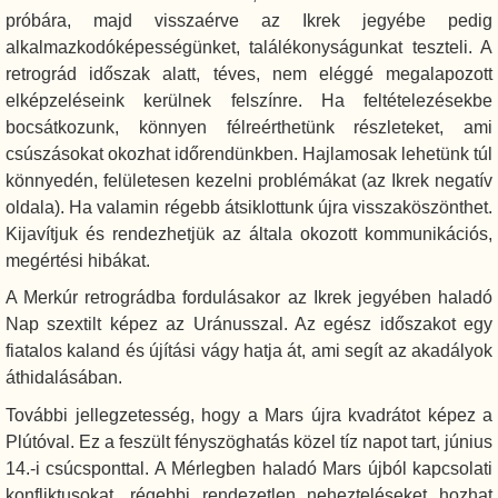
próbára, majd visszaérve az Ikrek jegyébe pedig
alkalmazkodóképességünket, találékonyságunkat teszteli. A
retrográd időszak alatt, téves, nem eléggé megalapozott
elképzeléseink kerülnek felszínre. Ha feltételezésekbe
bocsátkozunk, könnyen félreérthetünk részleteket, ami
csúszásokat okozhat időrendünkben. Hajlamosak lehetünk túl
könnyedén, felületesen kezelni problémákat (az Ikrek negatív
oldala). Ha valamin régebb átsiklottunk újra visszaköszönthet.
Kijavítjuk és rendezhetjük az általa okozott kommunikációs,
megértési hibákat.
A Merkúr retrográdba fordulásakor az Ikrek jegyében haladó
Nap szextilt képez az Uránusszal. Az egész időszakot egy
fiatalos kaland és újítási vágy hatja át, ami segít az akadályok
áthidalásában.
További jellegzetesség, hogy a Mars újra kvadrátot képez a
Plútóval. Ez a feszült fényszöghatás közel tíz napot tart, június
14.-i csúcsponttal. A Mérlegben haladó Mars újból kapcsolati
konfliktusokat, régebbi rendezetlen nehezteléseket hozhat