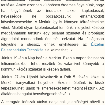
terítékre. Amire azonban különösen érdemes figyelnünk, hogy
ha felgyűlnének az indulatok, akkor kapkodással,
hevességgel ne bocsátkozzunk elhamarkodott
következtetésekbe. A Merkúr így is könnyen félreértésekbe
vihet. Mielőtt olyan kijelentéseket tennénk, melyeket később
megbánhatunk tartsunk egy pillanat szünetet és próbáljuk
átgondolni mondandónk értelmét, célzatát. Ha túlságosan
felgyűlne a stressz, ennek enyhítésére az
Érzelmi
Felszabadulás Technikát
is alkalmazhatjuk.
Június 19.-én a Nap beéri a Merkúrt. Ezen a napon fontosabb
felismerésekben lehet részünk és valamivel könnyebb a
kommunikációs szálakat is kézben tartani.
Június 27.-én Újhold következik a Rák 5. fokán, közel a
Merkúr irányváltási helyéhez. Érzelmi életünk is kissé
felpezsdülhet, újabb felismeréseket lehet megint részünk. Az
általános hangulat bensőségesebbé válik.
A retrográd időszak utolsó napjainak jelentőségét növeli a