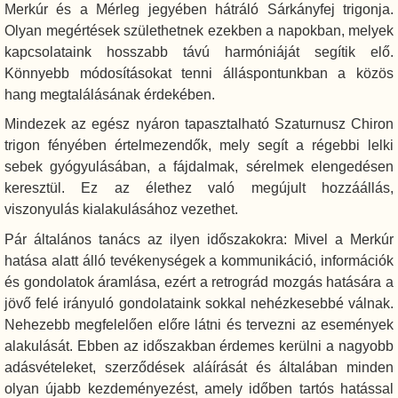
Merkúr és a Mérleg jegyében hátráló Sárkányfej trigonja.
Olyan megértések születhetnek ezekben a napokban, melyek
kapcsolataink hosszabb távú harmóniáját segítik elő.
Könnyebb módosításokat tenni álláspontunkban a közös
hang megtalálásának érdekében.
Mindezek az egész nyáron tapasztalható Szaturnusz Chiron
trigon fényében értelmezendők, mely segít a régebbi lelki
sebek gyógyulásában, a fájdalmak, sérelmek elengedésen
keresztül. Ez az élethez való megújult hozzáállás,
viszonyulás kialakulásához vezethet.
Pár általános tanács az ilyen időszakokra: Mivel a Merkúr
hatása alatt álló tevékenységek a kommunikáció, információk
és gondolatok áramlása, ezért a retrográd mozgás hatására a
jövő felé irányuló gondolataink sokkal nehézkesebbé válnak.
Nehezebb megfelelően előre látni és tervezni az események
alakulását. Ebben az időszakban érdemes kerülni a nagyobb
adásvételeket, szerződések aláírását és általában minden
olyan újabb kezdeményezést, amely időben tartós hatással