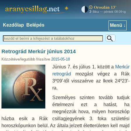
Oroszlán 13°
aranycsillag.net
Bika — péntek 08:09-ig
Kezdőlap
Belépés
Menü ↓
Retrográd Merkúr június 2014
Közzétéve/legutóbb frissítve
2015-05-18
Június 7. és július 1. között a
Merkúr
retrográd
mozgást végez a Rák
3º09′-től visszaérve az Ikrek 24º23′-
ra.
Személyes szinten tovább tudjuk
értelmezni ezt a hatást, ha
megnézzük hova, milyen horoszkóp
házba esik a Rák csillagjegyének 3. foka születési
horoszkópunkon belül. Az általa jelzett életterületen kell majd