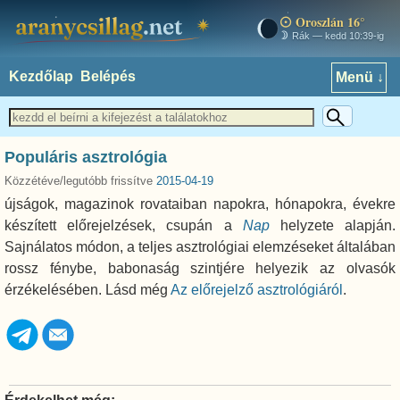
Oroszlán 16°
aranycsillag.net
Rák — kedd 10:39-ig
Kezdőlap
Belépés
Menü ↓
Populáris asztrológia
Közzétéve/legutóbb frissítve
2015-04-19
újságok, magazinok rovataiban napokra, hónapokra, évekre
készített előrejelzések, csupán a
Nap
helyzete alapján.
Sajnálatos módon, a teljes asztrológiai elemzéseket általában
rossz fénybe, babonaság szintjére helyezik az olvasók
érzékelésében. Lásd még
Az előrejelző asztrológiáról
.