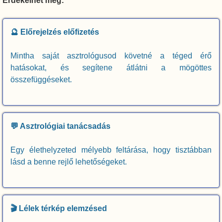
Érdekelhet még:
🔮 Előrejelzés előfizetés
Mintha saját asztrológusod követné a téged érő
hatásokat, és segítene átlátni a mögöttes
összefüggéseket.
💬 Asztrológiai tanácsadás
Egy élethelyzeted mélyebb feltárása, hogy tisztábban
lásd a benne rejlő lehetőségeket.
🎬 Lélek térkép elemzésed