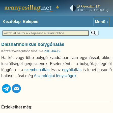
Oroszlán 13°
aranycsillag.net
Bika — péntek 08:09-ig
Kezdőlap
Belépés
Menü ↓
Diszharmonikus bolygóhatás
Közzétéve/legutóbb frissítve
2015-04-19
Ha két vagy több bolygó kvadrátban van egymással, akkor
feszültséget gerjesztenek. Esetenként – a bolygók jellegétől
függően – a
szembenállás
és az
együttállás
is lehet hasonló
hatású. Lásd még
Asztrológiai fényszögek
.
Érdekelhet még: