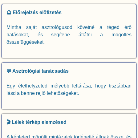
🔮 Előrejelzés előfizetés
Mintha saját asztrológusod követné a téged érő
hatásokat, és segítene átlátni a mögöttes
összefüggéseket.
💬 Asztrológiai tanácsadás
Egy élethelyzeted mélyebb feltárása, hogy tisztábban
lásd a benne rejlő lehetőségeket.
🎬 Lélek térkép elemzésed
A képleted mögötti mintázatok történetté állnak össze, és