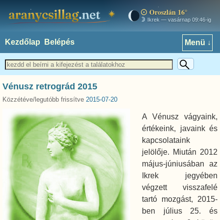
Oroszlán 16°
aranycsillag.net
Ikrek — vasárnap 09:46-ig
Kezdőlap
Belépés
Menü ↓
Vénusz retrográd 2015
Közzétéve/legutóbb frissítve
2015-07-20
A Vénusz vágyaink,
értékeink, javaink és
kapcsolataink
jelölője. Miután 2012
május-júniusában az
Ikrek jegyében
végzett visszafelé
tartó mozgást, 2015-
ben július 25. és