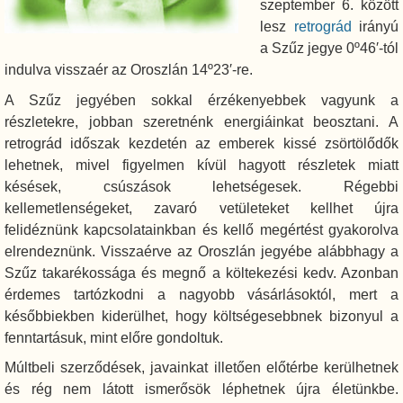
szeptember 6. között
lesz
retrográd
irányú
a Szűz jegye 0º46′-tól
indulva visszaér az Oroszlán 14º23′-re.
A Szűz jegyében sokkal érzékenyebbek vagyunk a
részletekre, jobban szeretnénk energiáinkat beosztani. A
retrográd időszak kezdetén az emberek kissé zsörtölődők
lehetnek, mivel figyelmen kívül hagyott részletek miatt
késések, csúszások lehetségesek. Régebbi
kellemetlenségeket, zavaró vetületeket kellhet újra
felidéznünk kapcsolatainkban és kellő megértést gyakorolva
elrendeznünk. Visszaérve az Oroszlán jegyébe alábbhagy a
Szűz takarékossága és megnő a költekezési kedv. Azonban
érdemes tartózkodni a nagyobb vásárlásoktól, mert a
későbbiekben kiderülhet, hogy költségesebbnek bizonyul a
fenntartásuk, mint előre gondoltuk.
Múltbeli szerződések, javainkat illetően előtérbe kerülhetnek
és rég nem látott ismerősök léphetnek újra életünkbe.