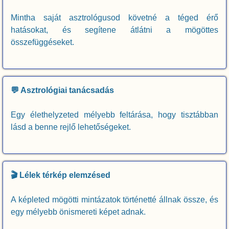
Mintha saját asztrológusod követné a téged érő
hatásokat, és segítene átlátni a mögöttes
összefüggéseket.
💬 Asztrológiai tanácsadás
Egy élethelyzeted mélyebb feltárása, hogy tisztábban
lásd a benne rejlő lehetőségeket.
🎬 Lélek térkép elemzésed
A képleted mögötti mintázatok történetté állnak össze, és
egy mélyebb önismereti képet adnak.