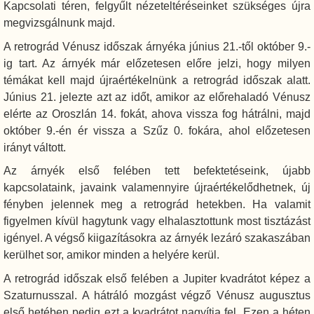
Kapcsolati téren, felgyűlt nézeteltéréseinket szükséges újra
megvizsgálnunk majd.
A retrográd Vénusz időszak árnyéka június 21.-től október 9.-
ig tart. Az árnyék már előzetesen előre jelzi, hogy milyen
témákat kell majd újraértékelnünk a retrográd időszak alatt.
Június 21. jelezte azt az időt, amikor az előrehaladó Vénusz
elérte az Oroszlán 14. fokát, ahova vissza fog hátrálni, majd
október 9.-én ér vissza a Szűz 0. fokára, ahol előzetesen
irányt váltott.
Az árnyék első felében tett befektetéseink, újabb
kapcsolataink, javaink valamennyire újraértékelődhetnek, új
fényben jelennek meg a retrográd hetekben. Ha valamit
figyelmen kívül hagytunk vagy elhalasztottunk most tisztázást
igényel. A végső kiigazításokra az árnyék lezáró szakaszában
kerülhet sor, amikor minden a helyére kerül.
A retrográd időszak első felében a Jupiter kvadrátot képez a
Szaturnusszal. A hátráló mozgást végző Vénusz augusztus
első hetében pedig ezt a kvadrátot nagyítja fel. Ezen a héten