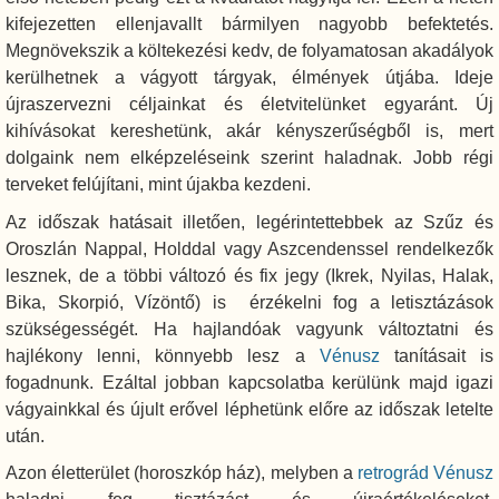
kifejezetten ellenjavallt bármilyen nagyobb befektetés.
Megnövekszik a költekezési kedv, de folyamatosan akadályok
kerülhetnek a vágyott tárgyak, élmények útjába. Ideje
újraszervezni céljainkat és életvitelünket egyaránt. Új
kihívásokat kereshetünk, akár kényszerűségből is, mert
dolgaink nem elképzeléseink szerint haladnak. Jobb régi
terveket felújítani, mint újakba kezdeni.
Az időszak hatásait illetően, legérintettebbek az Szűz és
Oroszlán Nappal, Holddal vagy Aszcendenssel rendelkezők
lesznek, de a többi változó és fix jegy (Ikrek, Nyilas, Halak,
Bika, Skorpió, Vízöntő) is érzékelni fog a letisztázások
szükségességét. Ha hajlandóak vagyunk változtatni és
hajlékony lenni, könnyebb lesz a
Vénusz
tanításait is
fogadnunk. Ezáltal jobban kapcsolatba kerülünk majd igazi
vágyainkkal és újult erővel léphetünk előre az időszak letelte
után.
Azon életterület (horoszkóp ház), melyben a
retrográd
Vénusz