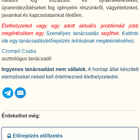
haladni fog tisztázást és újraértékeléseket,
újrarendeződéseket fog igényelni részünkről, vágyéletünket,
javainkat és kapcsolatainkat illetően.
Élethelyzeted vagy egy adott aktuális problémád jobb
megértésében egy
Személyes tanácsadás
segíthet.
Kattints
ide egy tanácsadás/előrejelzés leírásának megtekintéséhez.
Czompó Csaba
asztrológus tanácsadó
Ingyenes tanácsadást nem vállalok.
A honlap által készített
elemzéseket neked kell értelmezned élethelyzetedre.
Érdekelhet még:
🔮 Előrejelzés előfizetés