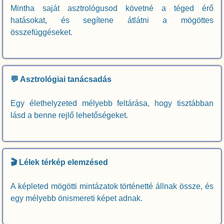
Mintha saját asztrológusod követné a téged érő
hatásokat, és segítene átlátni a mögöttes
összefüggéseket.
💬 Asztrológiai tanácsadás
Egy élethelyzeted mélyebb feltárása, hogy tisztábban
lásd a benne rejlő lehetőségeket.
🎬 Lélek térkép elemzésed
A képleted mögötti mintázatok történetté állnak össze, és
egy mélyebb önismereti képet adnak.