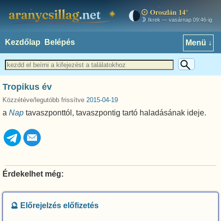
Oroszlán 14°
aranycsillag.net
Ikrek — vasárnap 09:46-ig
Kezdőlap
Belépés
Menü ↓
Tropikus év
Közzétéve/legutóbb frissítve
2015-04-19
a
Nap
tavaszponttól, tavaszpontig tartó haladásának ideje.
Érdekelhet még:
🔮 Előrejelzés előfizetés