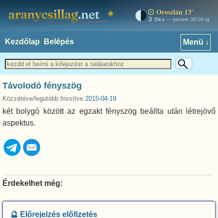
Oroszlán 13°
aranycsillag.net
Bika — péntek 08:09-ig
Kezdőlap
Belépés
Menü ↓
Távolodó fényszög
Közzétéve/legutóbb frissítve
2015-04-19
két bolygó között az egzakt fényszög beállta után létrejövő
aspektus.
Érdekelhet még:
🔮 Előrejelzés előfizetés