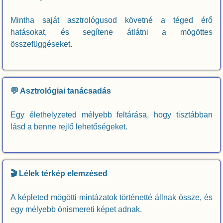
Mintha saját asztrológusod követné a téged érő
hatásokat, és segítene átlátni a mögöttes
összefüggéseket.
💬 Asztrológiai tanácsadás
Egy élethelyzeted mélyebb feltárása, hogy tisztábban
lásd a benne rejlő lehetőségeket.
🎬 Lélek térkép elemzésed
A képleted mögötti mintázatok történetté állnak össze, és
egy mélyebb önismereti képet adnak.