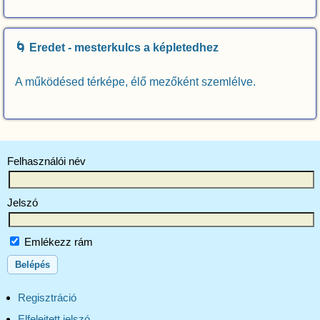
🌀 Eredet - mesterkulcs a képletedhez
A működésed térképe, élő mezőként szemlélve.
Felhasználói név
Jelszó
Emlékezz rám
Regisztráció
Elfelejtett jelszó