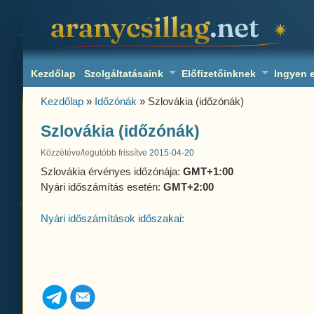
aranycsillag.net
Kezdőlap
Szolgáltatásaink
Előfizetőinknek
Ingyen 
Kezdőlap
»
Időzónák
» Szlovákia (időzónák)
Szlovákia (időzónák)
Közzétéve/legutóbb frissítve
2015-04-20
Szlovákia érvényes időzónája:
GMT+1:00
Nyári időszámítás esetén:
GMT+2:00
Nyári időszámítások időszakai: