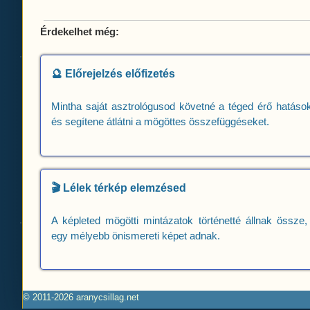
Érdekelhet még:
🔮 Előrejelzés előfizetés
Mintha saját asztrológusod követné a téged érő hatások
és segítene átlátni a mögöttes összefüggéseket.
🎬 Lélek térkép elemzésed
A képleted mögötti mintázatok történetté állnak össze,
egy mélyebb önismereti képet adnak.
© 2011-2026 aranycsillag.net