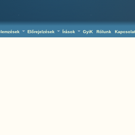
elemzések
Előrejelzések
Írások
GyiK
Rólunk
Kapcsola