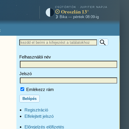
CSÜTÖRTÖK · JUPITER NAPJA
Oroszlán 13°
Bika — péntek 08:09-ig
t
Felhasználói név
Jelszó
Emlékezz rám
Regisztráció
Elfelejtett jelszó
Előrejelzés előfizetés