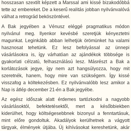
hosszasan szextilt képzett a Marssal ami kissé bizakodóbbá
tette az embereket. De a keserű realitás jobban nyilvánvalóvá
válhat a retrográd beköszöntével.
A Bak jegyében a Vénusz eléggé pragmatikus módon
nyilvánul meg. Ilyenkor kevésbé szeretjük kényeztetni
magunkat. Leginkább abban lelhetjük örömünket ha valami
hasznosat tehetünk. Ez lesz befolyással az ünnepi
vásárlásokra is, így várhatóan az ajándékok többsége is
gyakorlati célzatú, felhasználású lesz. Másrészt a Bak a
korlátozások jegye, így nem azt hangsúlyozza, hogy mit
szeretnék, hanem, hogy mire van szükségem. Így kissé
visszafog a költekezésben. Ez nyilvánvalóbb lesz amikor a
Nap is átlép december 21-én a Bak jegyébe.
Az egész időszak alatt érdemes tartózkodni a nagyobb
vásárlásoktól, befektetésektől, mert a későbbiekben
kiderülhet, hogy költségesebbnek bizonyul a fenntartásuk,
mint előre gondoltuk. Akadályok kerülhetnek a vágyott
tárgyak, élmények útjába. Új kihívásokat kereshetünk, akár