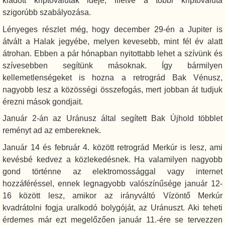
kiadott kriptovaluták ideje, illetve a többi kriptovaluta
szigorúbb szabályozása.
Lényeges részlet még, hogy december 29-én a Jupiter is
átvált a Halak jegyébe, melyen kevesebb, mint fél év alatt
átrohan. Ebben a pár hónapban nyitottabb lehet a szívünk és
szívesebben segítünk másoknak. Így bármilyen
kellemetlenségeket is hozna a retrográd Bak Vénusz,
nagyobb lesz a közösségi összefogás, mert jobban át tudjuk
érezni mások gondjait.
Január 2-án az Uránusz által segített Bak Újhold többlet
reményt ad az embereknek.
Január 14 és február 4. között retrográd Merkúr is lesz, ami
kevésbé kedvez a közlekedésnek. Ha valamilyen nagyobb
gond történne az elektromossággal vagy internet
hozzáféréssel, ennek legnagyobb valószínűsége január 12-
16 között lesz, amikor az irányváltó Vízöntő Merkúr
kvadrátolni fogja uralkodó bolygóját, az Uránuszt. Aki teheti
érdemes már ezt megelőzően január 11.-ére se tervezzen