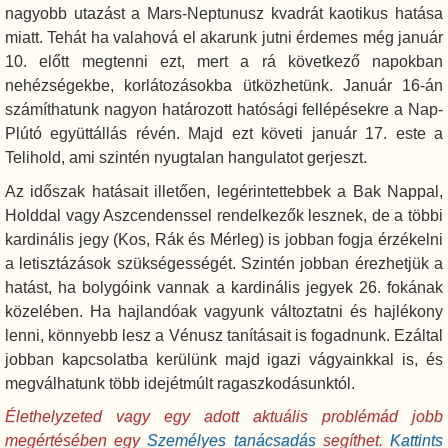
nagyobb utazást a Mars-Neptunusz kvadrát kaotikus hatása
miatt. Tehát ha valahová el akarunk jutni érdemes még január
10. előtt megtenni ezt, mert a rá következő napokban
nehézségekbe, korlátozásokba ütközhetünk. Január 16-án
számíthatunk nagyon határozott hatósági fellépésekre a Nap-
Plútó együttállás révén. Majd ezt követi január 17. este a
Telihold, ami szintén nyugtalan hangulatot gerjeszt.
Az időszak hatásait illetően, legérintettebbek a Bak Nappal,
Holddal vagy Aszcendenssel rendelkezők lesznek, de a többi
kardinális jegy (Kos, Rák és Mérleg) is jobban fogja érzékelni
a letisztázások szükségességét. Szintén jobban érezhetjük a
hatást, ha bolygóink vannak a kardinális jegyek 26. fokának
közelében. Ha hajlandóak vagyunk változtatni és hajlékony
lenni, könnyebb lesz a Vénusz tanításait is fogadnunk. Ezáltal
jobban kapcsolatba kerülünk majd igazi vágyainkkal is, és
megválhatunk több idejétmúlt ragaszkodásunktól.
Élethelyzeted vagy egy adott aktuális problémád jobb
megértésében egy
Személyes tanácsadás
segíthet.
Kattints