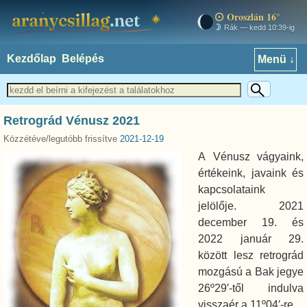
Oroszlán 16°
aranycsillag.net
Rák — kedd 10:39-ig
Kezdőlap
Belépés
Menü ↓
Retrográd Vénusz 2021
Közzétéve/legutóbb frissítve
2021-12-19
A Vénusz vágyaink,
értékeink, javaink és
kapcsolataink
jelölője. 2021
december 19. és
2022 január 29.
között lesz retrográd
mozgású a Bak jegye
26º29′-től indulva
visszaér a 11º04′-re.