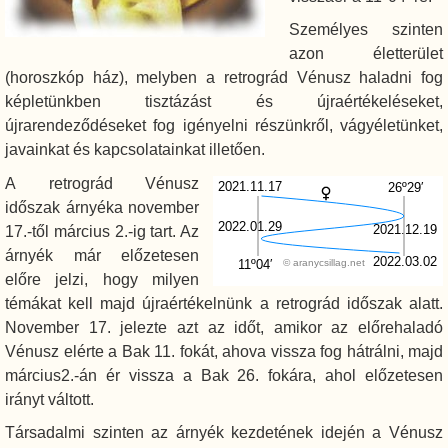
Személyes szinten
azon életterület
(horoszkóp ház), melyben a retrográd Vénusz haladni fog
képletünkben tisztázást és újraértékeléseket,
újrarendeződéseket fog igényelni részünkről, vágyéletünket,
javainkat és kapcsolatainkat illetően.
A retrográd Vénusz
2021.11.17
26º29′
időszak árnyéka november
2022.01.29
2021.12.19
17.-től március 2.-ig tart. Az
árnyék már előzetesen
2022.03.02
11º04′
© aranycsillag.net
előre jelzi, hogy milyen
témákat kell majd újraértékelnünk a retrográd időszak alatt.
November 17. jelezte azt az időt, amikor az előrehaladó
Vénusz elérte a Bak 11. fokát, ahova vissza fog hátrálni, majd
március2.-án ér vissza a Bak 26. fokára, ahol előzetesen
irányt váltott.
Társadalmi szinten az árnyék kezdetének idején a Vénusz