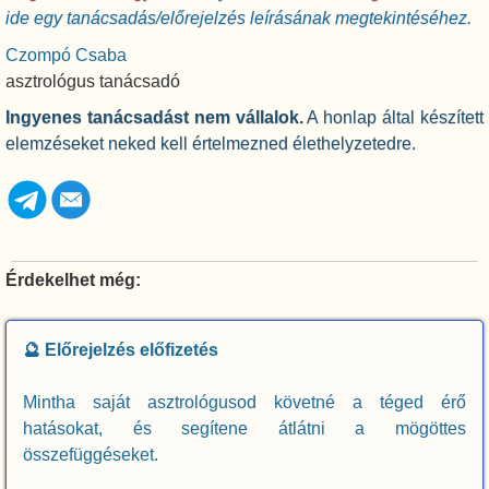
ide egy tanácsadás/előrejelzés leírásának megtekintéséhez.
Czompó Csaba
asztrológus tanácsadó
Ingyenes tanácsadást nem vállalok.
A honlap által készített
elemzéseket neked kell értelmezned élethelyzetedre.
Érdekelhet még:
🔮 Előrejelzés előfizetés
Mintha saját asztrológusod követné a téged érő
hatásokat, és segítene átlátni a mögöttes
összefüggéseket.