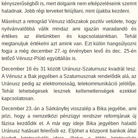
kényszerűségből is, mert dolgaink nem elképzeléseink szerint
haladnak. Jobb régi terveket felújítani, mint újakba kezdeni.
Másrészt a retrográd Vénusz időszakok pozitív vetülete, hogy
nyilvánvalóbbá válik mindaz ami igazán maradandó és
értékes az életünkben és kapcsolatainkban. Tehát
megtanuljuk értékelni azt amink van. Ezt külön hangsúlyozni
fogja a még december 27.-ig érvényben levő és dec. 25-én
tetőző Vénusz-Plútó együttállás is.
December 16 és 31 között Uránusz-Szaturnusz kvadrát lesz.
A Vénusz a Bak jegyében a Szaturnusznak rendelődik alá, az
Uránusz pedig az elektromosság, telekommunikáció jelölője.
Tehát lehetségesek lesznek kellemetlenségek ezekkel
kapcsolatosan.
December 23.-án a Sárkányfej visszalép a Bika jegyébe, ami
jelzi, hogy a nemzetközi pénzügyi rendszer reformjának új
fázisa kezdődik el. A már egy ideje Bika jegyében haladó
Uránusz hatásait felerősíti ez. Eljöhet a központi bankok által