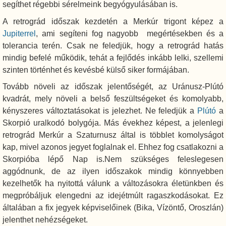
segíthet régebbi sérelmeink begyógyulásában is.
A retrográd időszak kezdetén a Merkúr trigont képez a
Jupiterrel
, ami segíteni fog nagyobb megértésekben és a
tolerancia terén. Csak ne feledjük, hogy a retrográd hatás
mindig befelé működik, tehát a fejlődés inkább lelki, szellemi
szinten történhet és kevésbé külső siker formájában.
Tovább növeli az időszak jelentőségét, az Uránusz-Plútó
kvadrát, mely növeli a belső feszültségeket és komolyabb,
kényszeres változtatásokat is jelezhet. Ne feledjük a
Plútó
a
Skorpió uralkodó bolygója. Más évekhez képest, a jelenlegi
retrográd Merkúr a Szaturnusz által is többlet komolyságot
kap, mivel azonos jegyet foglalnak el. Ehhez fog csatlakozni a
Skorpióba lépő Nap is.Nem szükséges feleslegesen
aggódnunk, de az ilyen időszakok mindig könnyebben
kezelhetők ha nyitottá válunk a változásokra életünkben és
megpróbáljuk elengedni az idejétmúlt ragaszkodásokat. Ez
általában a fix jegyek képviselőinek (Bika, Vízöntő, Oroszlán)
jelenthet nehézségeket.