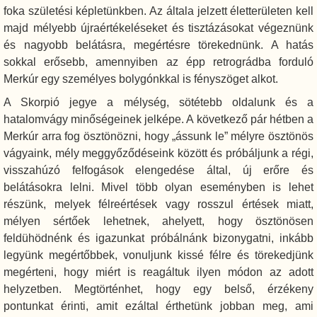
foka születési képletünkben. Az általa jelzett életterületen kell
majd mélyebb újraértékeléseket és tisztázásokat végeznünk
és nagyobb belátásra, megértésre törekednünk. A hatás
sokkal erősebb, amennyiben az épp retrográdba forduló
Merkúr egy személyes bolygónkkal is fényszöget alkot.
A Skorpió jegye a mélység, sötétebb oldalunk és a
hatalomvágy minőségeinek jelképe. A következő pár hétben a
Merkúr arra fog ösztönözni, hogy „ássunk le” mélyre ösztönös
vágyaink, mély meggyőződéseink között és próbáljunk a régi,
visszahúzó felfogások elengedése által, új erőre és
belátásokra lelni. Mivel több olyan eseményben is lehet
részünk, melyek félreértések vagy rosszul értések miatt,
mélyen sértőek lehetnek, ahelyett, hogy ösztönösen
feldühödnénk és igazunkat próbálnánk bizonygatni, inkább
legyünk megértőbbek, vonuljunk kissé félre és törekedjünk
megérteni, hogy miért is reagáltuk ilyen módon az adott
helyzetben. Megtörténhet, hogy egy belső, érzékeny
pontunkat érinti, amit ezáltal érthetünk jobban meg, ami