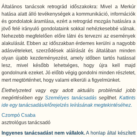
Általános tanácsok retrográd időszakokra: Mivel a Merkúr
hatása alatt álló tevékenységek a kommunikáció, információk
és gondolatok áramlása, ezért a retrográd mozgás hatására a
jövő felé irányuló gondolataink sokkal nehézkesebbé válnak.
Nehezebb megfelelően előre látni és tervezni az események
alakulását. Ebben az időszakban érdemes kerülni a nagyobb
adásvételeket, szerződések aláírását és általában minden
olyan újabb kezdeményezést, amely időben tartós hatással
lesz, mivel később lehetséges, hogy újra kell majd
gondolnunk ezeket. Jó előbb végig gondolni minden részletet,
mert megtörténhet, hogy valami elkerüli a figyelmünket.
Élethelyzeted vagy egy adott aktuális problémád jobb
megértésében egy
Személyes tanácsadás
segíthet.
Kattints
ide egy tanácsadás/előrejelzés leírásának megtekintéséhez.
Czompó Csaba
asztrológus tanácsadó
Ingyenes tanácsadást nem vállalok.
A honlap által készített