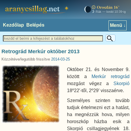
Oroszlán 16°
aranycsillag.net
Rák — kedd 10:39-ig
Kezdőlap
Belépés
Menü ↓
Retrográd Merkúr október 2013
Közzétéve/legutóbb frissítve
2014-03-25
Október 21. és November 9.
között a
Merkúr
retrográd
mozgást végez a
Skorpió
18º22′-től, 2º29′ visszaérve.
Személyes szinten tovább
tudjuk értelmezni ezt a hatást,
ha megnézzük hova, milyen
horoszkóp házba esik a
Skorpió csillagjegyének 18.