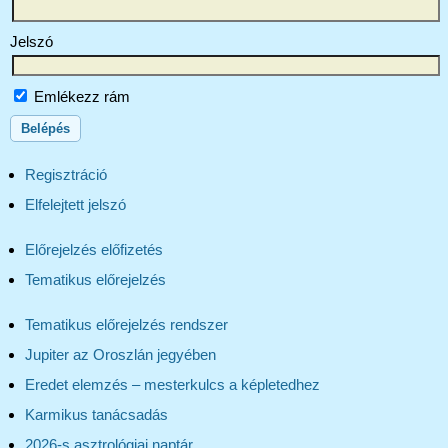
Jelszó
Emlékezz rám
Regisztráció
Elfelejtett jelszó
Előrejelzés előfizetés
Tematikus előrejelzés
Tematikus előrejelzés rendszer
Jupiter az Oroszlán jegyében
Eredet elemzés – mesterkulcs a képletedhez
Karmikus tanácsadás
2026-s asztrológiai naptár