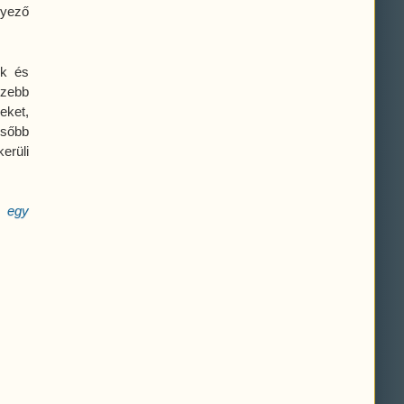
nyező
ók és
ezebb
eket,
ésőbb
erüli
e egy