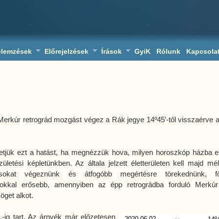
elemzések
Előrejelzések
Írások
GyiK
Rólunk
Kapcsola
a Merkúr retrográd mozgást végez a Rák jegye 14º45′-től visszaérve 
etjük ezt a hatást, ha megnézzük hova, milyen horoszkóp házba e
ületési képletünkben. Az általa jelzett életterületen kell majd mé
ázásokat végeznünk és átfogóbb megértésre törekednünk, f
sokkal erősebb, amennyiben az épp retrográdba forduló Merkú
öget alkot.
6.-ig tart. Az árnyék már előzetesen
2020.06.02