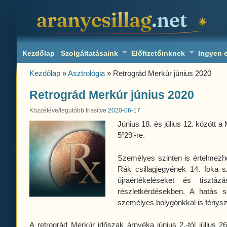
aranycsillag.net
Kezdőlap
Szolgáltatásaink
Előfizetőinknek
Ingyen 
Kezdőlap
»
Asztrológia
» Retrográd Merkúr június 2020
Retrográd Merkúr június 2020
Közzétéve/legutóbb frissítve
2020-06-17
Június 18. és július 12. között 
5º29′-re.
Személyes szinten is értelmezh
Rák csillagjegyének 14. foka sz
újraértékeléseket és tiszt
részletkérdésekben. A hatás 
személyes bolygónkkal is fénysz
A retrográd Merkúr időszak árnyéka június 2.-tól július 2