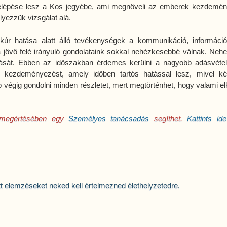
belépése lesz a Kos jegyébe, ami megnöveli az emberek kezdemé
lyezzük vizsgálat alá.
rkúr hatása alatt álló tevékenységek a kommunikáció, informáci
 jövő felé irányuló gondolataink sokkal nehézkesebbé válnak. Neh
lását. Ebben az időszakban érdemes kerülni a nagyobb adásvétel
b kezdeményezést, amely időben tartós hatással lesz, mivel k
 végig gondolni minden részletet, mert megtörténhet, hogy valami elk
b megértésében egy
Személyes tanácsadás
segíthet.
Kattints id
ett elemzéseket neked kell értelmezned élethelyzetedre.