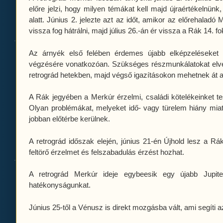
előre jelzi, hogy milyen témákat kell majd újraértékelnünk
alatt. Június 2. jelezte azt az időt, amikor az előrehaladó
vissza fog hátrálni, majd július 26.-án ér vissza a Rák 14. fo
Az árnyék első felében érdemes újabb elképzeléseket 
végzésére vonatkozóan. Szükséges részmunkálatokat elvég
retrográd hetekben, majd végső igazításokon mehetnek át 
A Rák jegyében a Merkúr érzelmi, családi kötelékeinket te
Olyan problémákat, melyeket idő- vagy türelem hiány miatt
jobban előtérbe kerülnek.
A retrográd időszak elején, június 21-én Újhold lesz a R
feltörő érzelmet és felszabadulás érzést hozhat.
A retrográd Merkúr ideje egybeesik egy újabb Jupiter
hatékonyságunkat.
Június 25-től a Vénusz is direkt mozgásba vált, ami segíti a