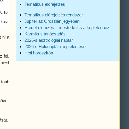
45′
Tematikus előrejelzés
06.18
Tematikus előrejelzés rendszer
Jupiter az Oroszlán jegyében
07.26
Eredet elemzés – mesterkulcs a képletedhez
Karmikus tanácsadás
lni a
2026-s asztrológiai naptár
2026-s Holdnaptár megtekintése
Heti horoszkóp
 fel.
 mert
 több
öveli
ását.