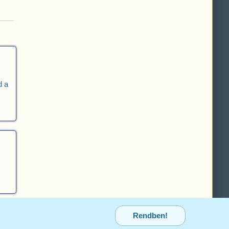
d a
Rendben!
ANPC
|
Adatvédelmi tájékoztató