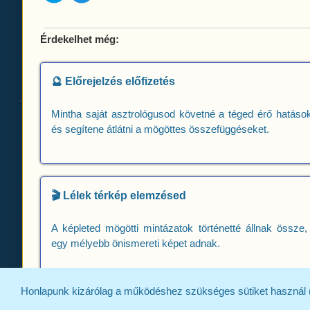
Érdekelhet még:
🔮 Előrejelzés előfizetés
Mintha saját asztrológusod követné a téged érő hatások
és segítene átlátni a mögöttes összefüggéseket.
🎬 Lélek térkép elemzésed
A képleted mögötti mintázatok történetté állnak össze,
egy mélyebb önismereti képet adnak.
Honlapunk kizárólag a működéshez szükséges sütiket használ (
© 2011-2026 aranycsillag.net