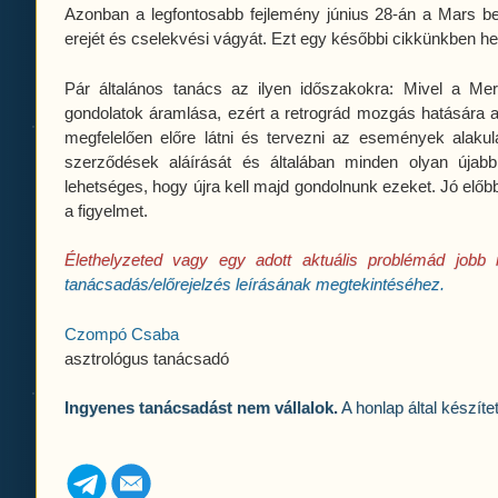
Azonban a legfontosabb fejlemény június 28-án a Mars 
erejét és cselekvési vágyát. Ezt egy későbbi cikkünkben he
Pár általános tanács az ilyen időszakokra: Mivel a Me
gondolatok áramlása, ezért a retrográd mozgás hatására a
megfelelően előre látni és tervezni az események alaku
szerződések aláírását és általában minden olyan újab
lehetséges, hogy újra kell majd gondolnunk ezeket. Jó előbb
a figyelmet.
Élethelyzeted vagy egy adott aktuális problémád job
tanácsadás/előrejelzés leírásának megtekintéséhez.
Czompó Csaba
asztrológus tanácsadó
Ingyenes tanácsadást nem vállalok.
A honlap által készít