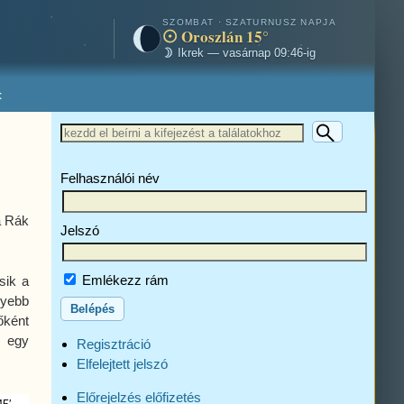
SZOMBAT · SZATURNUSZ NAPJA
Oroszlán 15°
Ikrek — vasárnap 09:46-ig
t
Felhasználói név
a Rák
Jelszó
Emlékezz rám
sik a
lyebb
őként
r egy
Regisztráció
Elfelejtett jelszó
Előrejelzés előfizetés