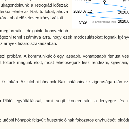
14º
, újragondolnunk a retrográd időszak
 Merkúr elérte az Rák 5. fokát, ahova
2020.07.12
2020.
kára, ahol előzetesen irányt váltott.
2020.
5º29′
© aranycsillag.net
megformálni, dolgaink könnyedebb
ezni tenni számítva arra, hogy ezek módosulásokat fognak igénye
az árnyék lezáró szakaszában.
szi próbára. A kommunikáció egy lassabb, vontatottabb ritmust vesz
 toltunk magunk előtt, most lehetőségünk lesz rendezni, kijavítani,
ák 0. fokán. Az utóbbi hónapok Bak hatásainak szigorúsága után ez
-Plútó együttállással, ami segít koncentrálni a lényegre és n
z utóbbi hónapok felgyűlt frusztrációinak fokozatos enyhülését, oldód