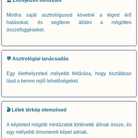
🔮 Előrejelzés előfizetés
Mintha saját asztrológusod követné a téged érő
hatásokat, és segítene átlátni a mögöttes
összefüggéseket.
💬 Asztrológiai tanácsadás
Egy élethelyzeted mélyebb feltárása, hogy tisztábban
lásd a benne rejlő lehetőségeket.
🎬 Lélek térkép elemzésed
A képleted mögötti mintázatok történetté állnak össze, és
egy mélyebb önismereti képet adnak.