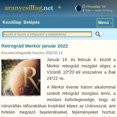
Oroszlán 16°
aranycsillag.net
Rák — kedd 10:39-ig
Kezdőlap
Belépés
Menü ↓
Retrográd Merkúr január 2022
Közzétéve/legutóbb frissítve
2022-01-13
Január 14. és február 4. között a
Merkúr retrográd mozgást végez a
Vízöntő 10º20′-tól visszaérve a Bak
24º22′-re.
A Merkúr évente három alkalommal
szokott retrográd mozgású lenni, a
mostani különlegessége, hogy az
irányváltás időszakában kvadrátot képez az Uránusszal, ami
hirtelen megrázó bejelentéseket, fejleményeket hozhat.