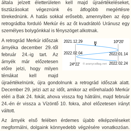
általa jelzett életterületen kell majd újraértékeléseket,
tisztázásokat végeznünk és átfogóbb megértésre
törekednünk. A hatás sokkal erősebb, amennyiben az épp
retrográdba forduló Merkúr és az őt kvadrátoló Uránusz egy
személyes bolygónkkal is fényszöget alkotnak.
A retrográd Merkúr időszak
2021.12.29
10º20′
árnyéka december 29.-től
2022.02.04
2022.01.14
február 24.-ig tart. Az
árnyék már előzetesen
2022.02.24
24º22′
© aranycsillag.net
előre jelzi, hogy milyen
témákat kell majd
újraértékelnünk, újra gondolnunk a retrográd időszak alatt.
December 29. jelzi azt az időt, amikor az előrehaladó Merkúr
eléri a Bak 24. fokát, ahova vissza fog hátrálni, majd február
24.-én ér vissza a Vízöntő 10. fokra, ahol előzetesen irányt
váltott.
Az árnyék első felében érdemes újabb elképzeléseket
megformálni, dolgaink könnyedebb végzésére vonatkozóan.