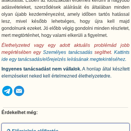
alakulását. Ebben az időszakban érdemes kerülni a nagyobb
adásvételeket, szerződések aláírását és általában minden
olyan újabb kezdeményezést, amely időben tartós hatással
lesz, mivel később lehetséges, hogy újra kell majd
gondolnunk ezeket. Jó előbb végig gondolni minden részletet,
mert megtörténhet, hogy valami elkerüli a figyelmet.
Élethelyzeted vagy egy adott aktuális problémád jobb
megértésében egy
Személyes tanácsadás
segíthet.
Kattints
ide egy tanácsadás/előrejelzés leírásának megtekintéséhez.
Ingyenes tanácsadást nem vállalok.
A honlap által készített
elemzéseket neked kell értelmezned élethelyzetedre.
Érdekelhet még: