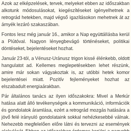
Azok az elképzelések, tervek, melyeket ebben az időszakban
alkotunk módosulásokat, kiegészítéseket igényelhetnek a
retrográd hetekben, majd végső igazításokon mehetnek át az
árnyék lezáró szakaszában.
Fontos lesz még január 16., amikor a Nap együttállásba kerül
a Plútóval. Nagyon lényegbevágó történéseket, politikai
döntéseket, bejelentéseket hozhat.
Január 23-tól, a Vénusz-Uránusz trigon kissé élénkebb, oldott
hangulatot ad. Kellemes meglepetésekben lehet részünk,
amire már sokan vágyakoztak is, az utóbbi hetek komor
bejelentései miatt. Pozitív fejleményeket hozhat az
elszabadult energiaárakban.
Pár általános tanács az ilyen időszakokra: Mivel a Merkúr
hatása alatt álló tevékenységek a kommunikáció, információk
és gondolatok áramlása, ezért a retrográd mozgás hatására a
jövő felé irányuló gondolataink sokkal nehézkesebbé válnak.
Nehezebb megfelelően előre látni és tervezni az események