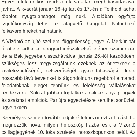
Egyes elektronikus rendszerek váratlan meghibásodásával
járhat. A kvadrát január 16.-ig tart és 17.-én a Telihold adhat
többlet nyugtalanságot még neki. Általában egyfajta
izgulékonyság lehet az alapvető hangulat. Különböző
felkavaró híreket hallhatunk.
A Vízöntő az újító szellem, függetlenség jegye. A Merkúr pár
új ötletet adhat a retrográd időszak első felében számunkra,
de a Bak jegyébe visszahátrálva, január 26.-tól kezdődően,
szükséges lesz megvizsgálnunk ezeknek az ötleteknek a
kivitelezhetőségét, célszerűségét, gyakorlatiasságát. Ideje
hosszabb távú terveinket is átgondolnunk régebbről elmaradt
feladatoknak eleget tennünk és felelősség vállalásokat
rendezzünk. Sokkal jobban foglalkoztatnak az anyagi ügyek
és szakmai ambíciók. Pár újra egyeztetésre kerülhet sor üzleti
ügyeinkben.
Személyes szinten tovább tudjuk értelmezni ezt a hatást, ha
megnézzük hova, milyen horoszkóp házba esik a Vízöntő
csillagjegyének 10. foka születési horoszkópunkon belül. Az