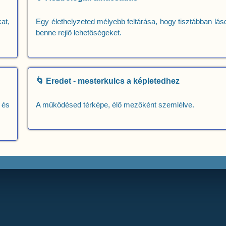
at,
Egy élethelyzeted mélyebb feltárása, hogy tisztábban lás
benne rejlő lehetőségeket.
🌀 Eredet - mesterkulcs a képletedhez
 és
A működésed térképe, élő mezőként szemlélve.