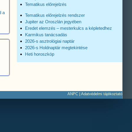
Tematikus előrejelzés
d a
Tematikus előrejelzés rendszer
Jupiter az Oroszlán jegyében
Eredet elemzés – mesterkulcs a képletedhez
Karmikus tanácsadás
2026-s asztrológiai naptár
2026-s Holdnaptár megtekintése
Heti horoszkóp
ANPC
|
Adatvédelmi tájékoztató