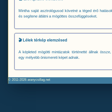
Mintha saját asztrológusod követné a téged érő hatások
és segítene átlátni a mögöttes összefüggéseket.
🎬 Lélek térkép elemzésed
A képleted mögötti mintázatok történetté állnak össze,
egy mélyebb önismereti képet adnak.
© 2011-2026 aranycsillag.net