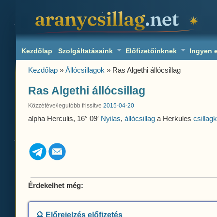
aranycsillag.net
Kezdőlap
Szolgáltatásaink
Előfizetőinknek
Ingyen 
Kezdőlap
»
Állócsillagok
» Ras Algethi állócsillag
Ras Algethi állócsillag
Közzétéve/legutóbb frissítve
2015-04-20
alpha Herculis, 16° 09′
Nyilas
,
állócsillag
a Herkules
csillag
Érdekelhet még:
🔮 Előrejelzés előfizetés