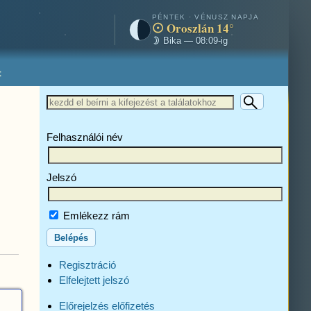
PÉNTEK · VÉNUSZ NAPJA
Oroszlán 14°
Bika — 08:09-ig
t
Felhasználói név
Jelszó
Emlékezz rám
Regisztráció
Elfelejtett jelszó
Előrejelzés előfizetés