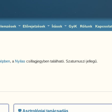
elemzések
Előrejelzések
Írások
GyiK
Rólunk
Kapcsola
képben
, a
Nyilas
csillagjegyben található. Szaturnuszi jellegű.
💬 Asztrológiai tanácsadás