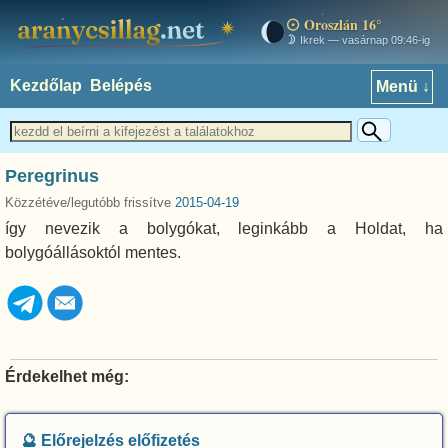
Oroszlán 16°
aranycsillag.net
Ikrek — vasárnap 09:46-ig
Kezdőlap
Belépés
Menü ↓
Peregrinus
Közzétéve/legutóbb frissítve
2015-04-19
így nevezik a bolygókat, leginkább a Holdat, ha
bolygóállásoktól mentes.
Érdekelhet még:
🔮 Előrejelzés előfizetés