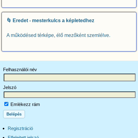
🌀 Eredet - mesterkulcs a képletedhez
A működésed térképe, élő mezőként szemlélve.
Felhasználói név
Jelszó
Emlékezz rám
Regisztráció
Elfelejtett jelszó