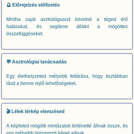
🔮 Előrejelzés előfizetés
Mintha saját asztrológusod követné a téged érő
hatásokat, és segítene átlátni a mögöttes
összefüggéseket.
💬 Asztrológiai tanácsadás
Egy élethelyzeted mélyebb feltárása, hogy tisztábban
lásd a benne rejlő lehetőségeket.
🎬 Lélek térkép elemzésed
A képleted mögötti mintázatok történetté állnak össze, és
egy mélyebb önismereti képet adnak.