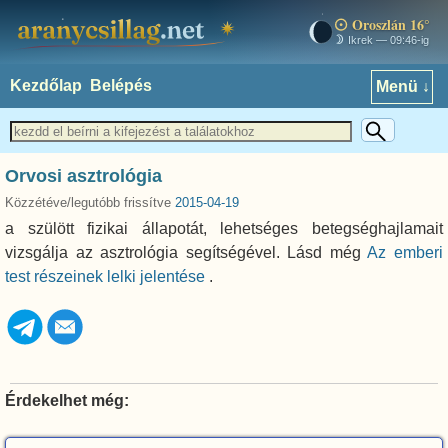
Oroszlán 16°
aranycsillag.net
Ikrek — 09:46-ig
Kezdőlap
Belépés
Menü ↓
Orvosi asztrológia
Közzétéve/legutóbb frissítve
2015-04-19
a szülött fizikai állapotát, lehetséges betegséghajlamait
vizsgálja az asztrológia segítségével. Lásd még
Az emberi
test részeinek lelki jelentése
.
Érdekelhet még: