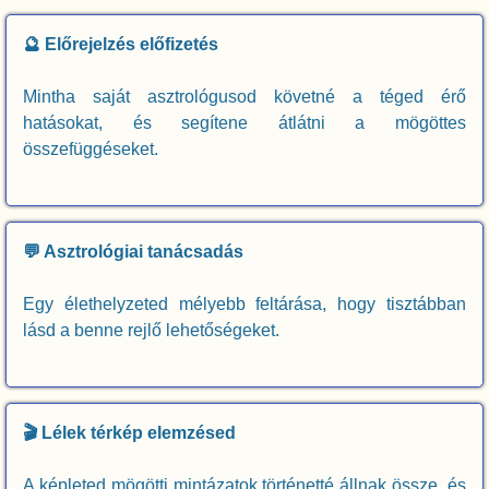
🔮 Előrejelzés előfizetés
Mintha saját asztrológusod követné a téged érő
hatásokat, és segítene átlátni a mögöttes
összefüggéseket.
💬 Asztrológiai tanácsadás
Egy élethelyzeted mélyebb feltárása, hogy tisztábban
lásd a benne rejlő lehetőségeket.
🎬 Lélek térkép elemzésed
A képleted mögötti mintázatok történetté állnak össze, és