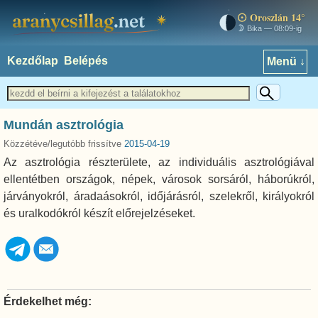
Oroszlán 14°
aranycsillag.net
Bika — 08:09-ig
Kezdőlap
Belépés
Menü ↓
Mundán asztrológia
Közzétéve/legutóbb frissítve
2015-04-19
Az asztrológia részterülete, az individuális asztrológiával
ellentétben országok, népek, városok sorsáról, háborúkról,
járványokról, áradaásokról, időjárásról, szelekről, királyokról
és uralkodókról készít előrejelzéseket.
Érdekelhet még: