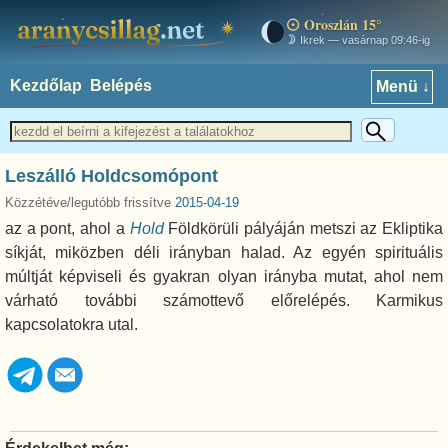
Oroszlán 15°
aranycsillag.net
Ikrek — vasárnap 09:46-ig
Kezdőlap
Belépés
Menü ↓
Leszálló Holdcsomópont
Közzétéve/legutóbb frissítve
2015-04-19
az a pont, ahol a
Hold
Földkörüli pályáján metszi az Ekliptika
síkját, miközben déli irányban halad. Az egyén spirituális
múltját képviseli és gyakran olyan irányba mutat, ahol nem
várható további számottevő előrelépés. Karmikus
kapcsolatokra utal.