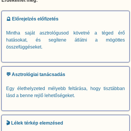
Érdekelhet még:
🔮 Előrejelzés előfizetés
Mintha saját asztrológusod követné a téged érő
hatásokat, és segítene átlátni a mögöttes
összefüggéseket.
💬 Asztrológiai tanácsadás
Egy élethelyzeted mélyebb feltárása, hogy tisztábban
lásd a benne rejlő lehetőségeket.
🎬 Lélek térkép elemzésed