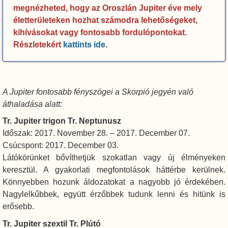
megnézheted, hogy az Oroszlán Jupiter éve mely
életterületeken hozhat számodra lehetőségeket,
kihívásokat vagy fontosabb fordulópontokat.
Részletekért
kattints ide
.
A Jupiter fontosabb fényszögei a Skorpió jegyén való
áthaladása alatt:
Tr. Jupiter trigon Tr. Neptunusz
Időszak: 2017. November 28. – 2017. December 07.
Csúcspont: 2017. December 03.
Látókörünket bővíthetjük szokatlan vagy új élményeken
keresztül. A gyakorlati megfontolások háttérbe kerülnek.
Könnyebben hozunk áldozatokat a nagyobb jó érdekében.
Nagylelkűbbek, együtt érzőbbek tudunk lenni és hitünk is
erősebb.
Tr. Jupiter szextil Tr. Plútó