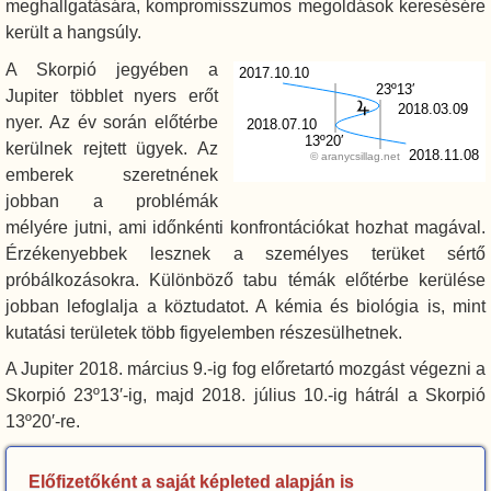
meghallgatására, kompromisszumos megoldások keresésére
került a hangsúly.
A Skorpió jegyében a
2017.10.10
23º13′
Jupiter többlet nyers erőt
2018.03.09
nyer. Az év során előtérbe
2018.07.10
13º20′
kerülnek rejtett ügyek. Az
2018.11.08
© aranycsillag.net
emberek szeretnének
jobban a problémák
mélyére jutni, ami időnkénti konfrontációkat hozhat magával.
Érzékenyebbek lesznek a személyes terüket sértő
próbálkozásokra. Különböző tabu témák előtérbe kerülése
jobban lefoglalja a köztudatot. A kémia és biológia is, mint
kutatási területek több figyelemben részesülhetnek.
A Jupiter 2018. március 9.-ig fog előretartó mozgást végezni a
Skorpió 23º13′-ig, majd 2018. július 10.-ig hátrál a Skorpió
13º20′-re.
Előfizetőként a saját képleted alapján is