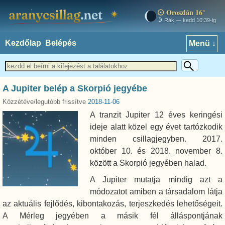
Oroszlán 16°
aranycsillag.net
Rák — kedd 10:39-ig
Kezdőlap
Belépés
Menü ↓
A Jupiter belép a Skorpió jegyébe
Közzétéve/legutóbb frissítve
2018-11-06
A tranzit Jupiter 12 éves keringési
ideje alatt közel egy évet tartózkodik
minden csillagjegyben. 2017.
október 10. és 2018. november 8.
között a Skorpió jegyében halad.
A Jupiter mutatja mindig azt a
módozatot amiben a társadalom látja
az aktuális fejlődés, kibontakozás, terjeszkedés lehetőségeit.
A Mérleg jegyében a másik fél álláspontjának