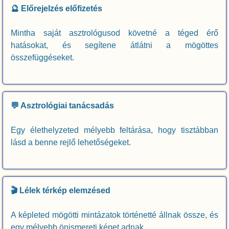
🔮 Előrejelzés előfizetés
Mintha saját asztrológusod követné a téged érő
hatásokat, és segítene átlátni a mögöttes
összefüggéseket.
💬 Asztrológiai tanácsadás
Egy élethelyzeted mélyebb feltárása, hogy tisztábban
lásd a benne rejlő lehetőségeket.
🎬 Lélek térkép elemzésed
A képleted mögötti mintázatok történetté állnak össze, és
egy mélyebb önismereti képet adnak.