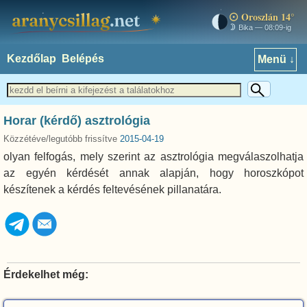
Oroszlán 14°
aranycsillag.net
Bika — 08:09-ig
Kezdőlap
Belépés
Menü ↓
Horar (kérdő) asztrológia
Közzétéve/legutóbb frissítve
2015-04-19
olyan felfogás, mely szerint az asztrológia megválaszolhatja
az egyén kérdését annak alapján, hogy horoszkópot
készítenek a kérdés feltevésének pillanatára.
Érdekelhet még: