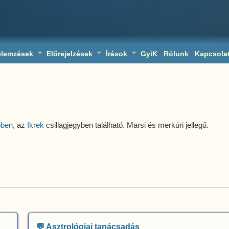
elemzések
Előrejelzések
Írások
GyiK
Rólunk
Kapcsola
pben
, az
Ikrek
csillagjegyben található. Marsi és merkúri jellegű.
💬 Asztrológiai tanácsadás