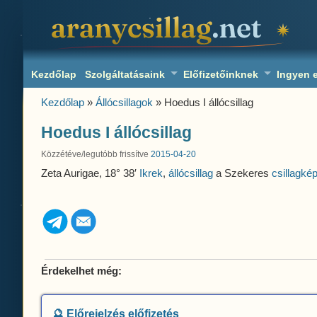
aranycsillag.net
Kezdőlap
Szolgáltatásaink
Előfizetőinknek
Ingyen 
Kezdőlap
»
Állócsillagok
» Hoedus I állócsillag
Hoedus I állócsillag
Közzétéve/legutóbb frissítve
2015-04-20
Zeta Aurigae, 18° 38′
Ikrek
,
állócsillag
a Szekeres
csillagké
Érdekelhet még:
🔮 Előrejelzés előfizetés