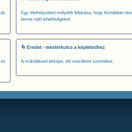
at,
Egy élethelyzeted mélyebb feltárása, hogy tisztábban lás
benne rejlő lehetőségeket.
🌀 Eredet - mesterkulcs a képletedhez
 és
A működésed térképe, élő mezőként szemlélve.