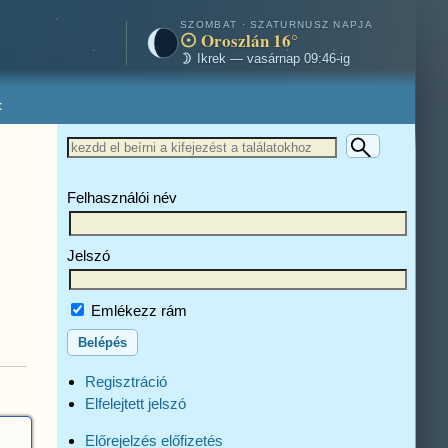
SZOMBAT · SZATURNUSZ NAPJA
Oroszlán 16°
Ikrek — vasárnap 09:46-ig
t
Felhasználói név
Jelszó
Emlékezz rám
Regisztráció
Elfelejtett jelszó
Előrejelzés előfizetés