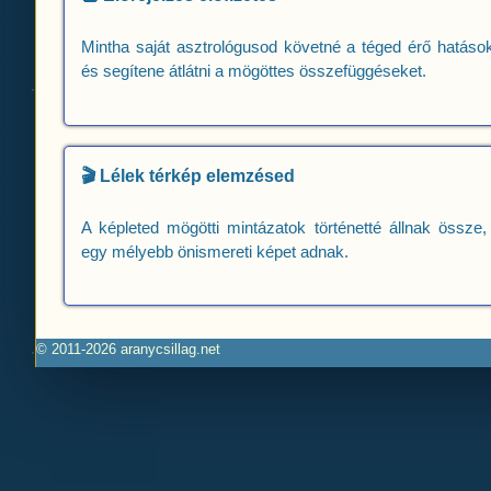
Mintha saját asztrológusod követné a téged érő hatások
és segítene átlátni a mögöttes összefüggéseket.
🎬 Lélek térkép elemzésed
A képleted mögötti mintázatok történetté állnak össze,
egy mélyebb önismereti képet adnak.
© 2011-2026 aranycsillag.net