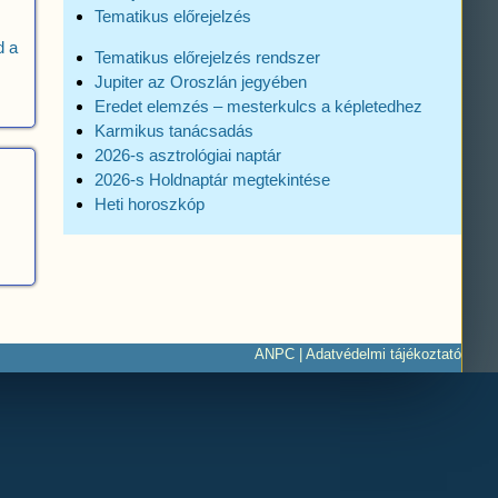
Tematikus előrejelzés
d a
Tematikus előrejelzés rendszer
Jupiter az Oroszlán jegyében
Eredet elemzés – mesterkulcs a képletedhez
Karmikus tanácsadás
2026-s asztrológiai naptár
2026-s Holdnaptár megtekintése
Heti horoszkóp
ANPC
|
Adatvédelmi tájékoztató