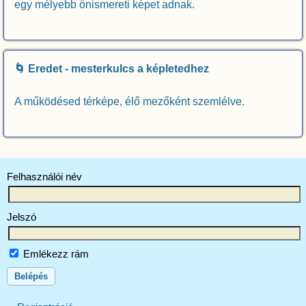
egy mélyebb önismereti képet adnak.
🌀 Eredet - mesterkulcs a képletedhez
A működésed térképe, élő mezőként szemlélve.
Felhasználói név
Jelszó
Emlékezz rám