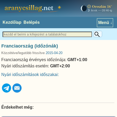
Oroszlán 16°
aranycsillag.net
Ikrek — 09:46-ig
Kezdőlap
Belépés
Menü ↓
Franciaország (időzónák)
Közzétéve/legutóbb frissítve
2015-04-20
Franciaország érvényes időzónája:
GMT+1:00
Nyári időszámítás esetén:
GMT+2:00
Nyári időszámítások időszakai:
Érdekelhet még: