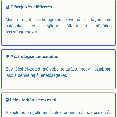
🔮 Előrejelzés előfizetés
Mintha saját asztrológusod követné a téged érő
hatásokat, és segítene átlátni a mögöttes
összefüggéseket.
💬 Asztrológiai tanácsadás
Egy élethelyzeted mélyebb feltárása, hogy tisztábban
lásd a benne rejlő lehetőségeket.
🎬 Lélek térkép elemzésed
A képleted mögötti mintázatok történetté állnak össze, és