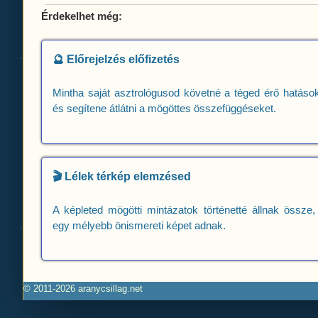
Érdekelhet még:
🔮 Előrejelzés előfizetés
Mintha saját asztrológusod követné a téged érő hatások
és segítene átlátni a mögöttes összefüggéseket.
🎬 Lélek térkép elemzésed
A képleted mögötti mintázatok történetté állnak össze,
egy mélyebb önismereti képet adnak.
© 2011-2026 aranycsillag.net