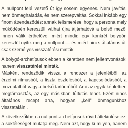
A nullpont felé vezető út így sosem egyenes. Nem javítás,
nem önmeghaladás, és nem szerepváltás. Sokkal inkább egy
finom átrendeződés: annak felismerése, hogy a persona mely
működésén keresztül válhat újra átjárhatóvá a belső mező.
Innen válik érthetővé, miért mindig egy konkrét bolygón
keresztül nyílik meg a nullpont — és miért nincs általános út,
csak személyes visszatérési minták.
A bolygó-archetípusok ebben a keretben nem jellemvonások,
hanem
visszatérési minták
.
Másként rendeződik vissza a rendszer a jelenlétből, az
érzelmi ritmusból, a tiszta észlelésből, a kapcsolódásból, a
mozdulatból vagy a belső tartóerőből. Ami az egyik képletben
megtámasztás, az egy másikban túlfutás lehet. Ezért nincs
általános recept arra, hogyan „kell” önmagunkhoz
visszatalálni.
A következőkben a nullpont-archetípusok rövid áttekintése ezt
a sokféleséget mutatja meg. Nem azt, hogy ki milyen, hanem