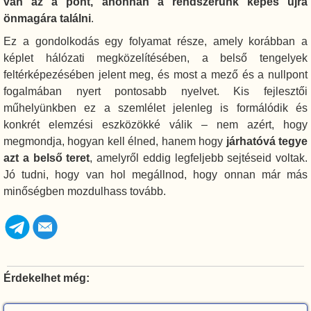
van az a pont, ahonnan a rendszerünk képes újra
önmagára találni
.
Ez a gondolkodás egy folyamat része, amely korábban a
képlet hálózati megközelítésében, a belső tengelyek
feltérképezésében jelent meg, és most a mező és a nullpont
fogalmában nyert pontosabb nyelvet. Kis fejlesztői
műhelyünkben ez a szemlélet jelenleg is formálódik és
konkrét elemzési eszközökké válik – nem azért, hogy
megmondja, hogyan kell élned, hanem hogy
járhatóvá tegye
azt a belső teret
, amelyről eddig legfeljebb sejtéseid voltak.
Jó tudni, hogy van hol megállnod, hogy onnan már más
minőségben mozdulhass tovább.
Érdekelhet még: