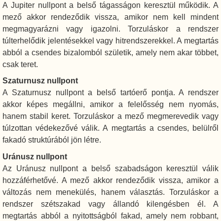
A Jupiter nullpont a belső tágasságon keresztül működik. A
mező akkor rendeződik vissza, amikor nem kell mindent
megmagyarázni vagy igazolni. Torzuláskor a rendszer
túlterhelődik jelentésekkel vagy hitrendszerekkel. A megtartás
abból a csendes bizalomból születik, amely nem akar többet,
csak teret.
Szaturnusz nullpont
A Szaturnusz nullpont a belső tartóerő pontja. A rendszer
akkor képes megállni, amikor a felelősség nem nyomás,
hanem stabil keret. Torzuláskor a mező megmerevedik vagy
túlzottan védekezővé válik. A megtartás a csendes, belülről
fakadó struktúrából jön létre.
Uránusz nullpont
Az Uránusz nullpont a belső szabadságon keresztül válik
hozzáférhetővé. A mező akkor rendeződik vissza, amikor a
változás nem menekülés, hanem választás. Torzuláskor a
rendszer szétszakad vagy állandó kilengésben él. A
megtartás abból a nyitottságból fakad, amely nem robbant,