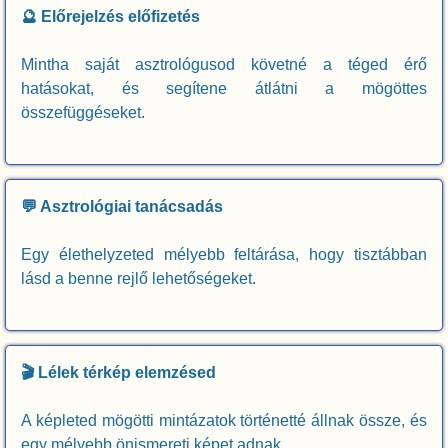
🔮 Előrejelzés előfizetés
Mintha saját asztrológusod követné a téged érő
hatásokat, és segítene átlátni a mögöttes
összefüggéseket.
💬 Asztrológiai tanácsadás
Egy élethelyzeted mélyebb feltárása, hogy tisztábban
lásd a benne rejlő lehetőségeket.
🎬 Lélek térkép elemzésed
A képleted mögötti mintázatok történetté állnak össze, és
egy mélyebb önismereti képet adnak.