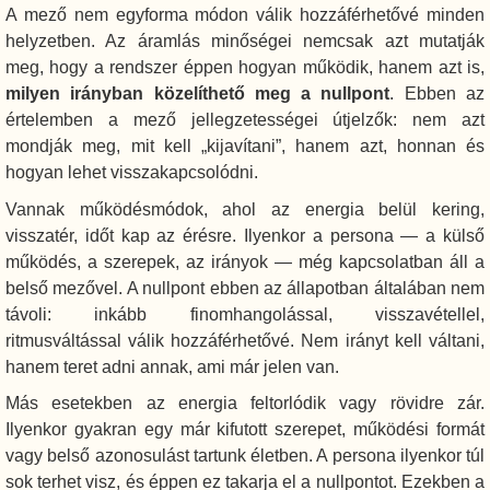
A mező nem egyforma módon válik hozzáférhetővé minden
helyzetben. Az áramlás minőségei nemcsak azt mutatják
meg, hogy a rendszer éppen hogyan működik, hanem azt is,
milyen irányban közelíthető meg a nullpont
. Ebben az
értelemben a mező jellegzetességei útjelzők: nem azt
mondják meg, mit kell „kijavítani”, hanem azt, honnan és
hogyan lehet visszakapcsolódni.
Vannak működésmódok, ahol az energia belül kering,
visszatér, időt kap az érésre. Ilyenkor a persona — a külső
működés, a szerepek, az irányok — még kapcsolatban áll a
belső mezővel. A nullpont ebben az állapotban általában nem
távoli: inkább finomhangolással, visszavétellel,
ritmusváltással válik hozzáférhetővé. Nem irányt kell váltani,
hanem teret adni annak, ami már jelen van.
Más esetekben az energia feltorlódik vagy rövidre zár.
Ilyenkor gyakran egy már kifutott szerepet, működési formát
vagy belső azonosulást tartunk életben. A persona ilyenkor túl
sok terhet visz, és éppen ez takarja el a nullpontot. Ezekben a