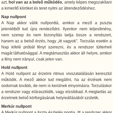
azt,
hol van az a belső működés
, amely képes megszakítani
a kimerítő köröket és teret nyitni az átrendeződéshez.
Nap nullpont
A Nap akkor válik nullponttá, amikor a mező a puszta
jelenlétből tud újra rendeződni. Ilyenkor nem teljesítmény,
nem szerep és nem bizonyítás tartja össze a rendszert,
hanem az a belső érzés, hogy „itt vagyok”. Torzulás esetén a
Nap kifelé próbál fényt szerezni, és a rendszer túlterheli
magát láthatósággal. A megtámasztás akkor áll helyre, amikor
a fény nem irányul, csak jelen van.
Hold nullpont
A Hold nullpont az érzelmi ritmus visszatalálásán keresztül
működik. A mező akkor tud megállni, ha az érzések nem
sodornak tovább, de nem is kerülnek elnyomásra. Torzuláskor
a rendszer vagy elárasztódik, vagy elzsibbad. A megtartás az
érzelmek belső körforgásának helyreállásából születik.
Merkúr nullpont
A Merkúr nullpont a tiszta észlelés pontja. Itt a rendszer akkor