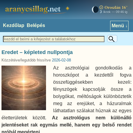
Oroszlán 16°
aranycsillag.net
Ikrek — 09:46-ig
Kezdőlap
Belépés
Menü ↓
Eredet – képleted nullpontja
Közzétéve/legutóbb frissítve
2026-02-08
Az asztrológiai gondolkodás a
horoszkópot a kezdettől fogva
összefüggésekben kezeli:
fényszögek kapcsolják össze a
bolygókat, méltóságok különböztetik
meg az erejüket, a házuralmak
láthatatlan szálakat húznak az egyes
életterületek között.
Az asztrológus nem különálló
jelentéseket rak egymás mellé, hanem egy belső rendet
próbál megérteni.