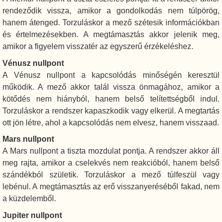
rendeződik vissza, amikor a gondolkodás nem túlpörög,
hanem átenged. Torzuláskor a mező szétesik információkban
és értelmezésekben. A megtámasztás akkor jelenik meg,
amikor a figyelem visszatér az egyszerű érzékeléshez.
Vénusz nullpont
A Vénusz nullpont a kapcsolódás minőségén keresztül
működik. A mező akkor talál vissza önmagához, amikor a
kötődés nem hiányból, hanem belső telítettségből indul.
Torzuláskor a rendszer kapaszkodik vagy elkerül. A megtartás
ott jön létre, ahol a kapcsolódás nem elvesz, hanem visszaad.
Mars nullpont
A Mars nullpont a tiszta mozdulat pontja. A rendszer akkor áll
meg rajta, amikor a cselekvés nem reakcióból, hanem belső
szándékból születik. Torzuláskor a mező túlfeszül vagy
lebénul. A megtámasztás az erő visszanyeréséből fakad, nem
a küzdelemből.
Jupiter nullpont