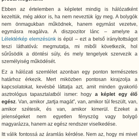
Ebben az értelemben a képletet mindig is hálózatként
kezeltük, még akkor is, ha nem neveztük így meg. A bolygók
nem önmagukban működnek, hanem egymást vezetve,
egymásra reagálva. A diszpozitor lánc – amelyre a
Lélektérkép elemzésünk
is épül – ezt a belső irányítottságot
teszi láthatóvá: megmutatja, mi miből következik, hol
sűrűsödik a döntési súly, és mely tengelyek szervezik a
személyiség működését.
Ez a hálózati szemlélet azonban egy ponton természetes
határhoz érkezik. Mert miközben pontosan kirajzolja a
kapcsolatokat, kevésbé láttatja azt, amit minden gyakorló
asztrológus tapasztalatból ismer: hogy
a képlet egy élő
egész
. Van, amikor „tartja magát”, van, amikor túl feszült, van,
amikor szétesik, és van, amikor kimerül. Ezeket a
jelenségeket nem egyetlen fényszög vagy bolygó
magyarázza, hanem az egész rendszer viselkedése.
Itt válik fontossá az áramlás kérdése. Nem az, hogy mi mivel