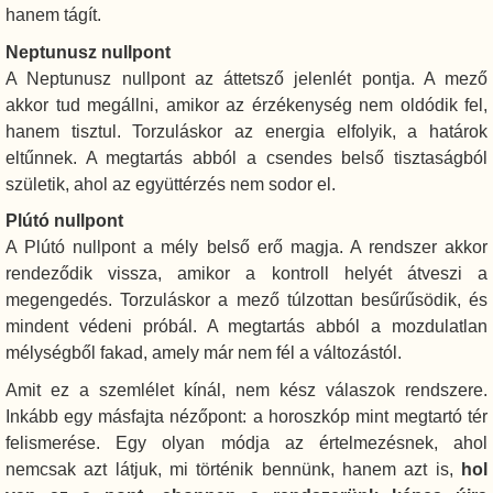
hanem tágít.
Neptunusz nullpont
A Neptunusz nullpont az áttetsző jelenlét pontja. A mező
akkor tud megállni, amikor az érzékenység nem oldódik fel,
hanem tisztul. Torzuláskor az energia elfolyik, a határok
eltűnnek. A megtartás abból a csendes belső tisztaságból
születik, ahol az együttérzés nem sodor el.
Plútó nullpont
A Plútó nullpont a mély belső erő magja. A rendszer akkor
rendeződik vissza, amikor a kontroll helyét átveszi a
megengedés. Torzuláskor a mező túlzottan besűrűsödik, és
mindent védeni próbál. A megtartás abból a mozdulatlan
mélységből fakad, amely már nem fél a változástól.
Amit ez a szemlélet kínál, nem kész válaszok rendszere.
Inkább egy másfajta nézőpont: a horoszkóp mint megtartó tér
felismerése. Egy olyan módja az értelmezésnek, ahol
nemcsak azt látjuk, mi történik bennünk, hanem azt is,
hol