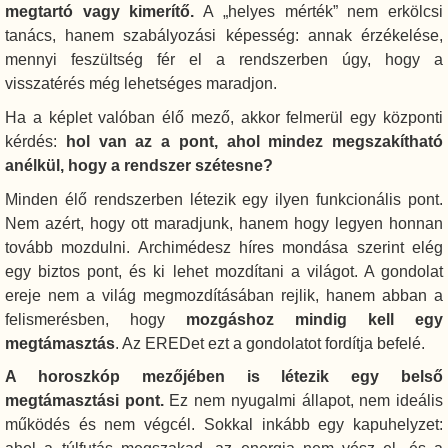
megtartó vagy kimerítő.
A „helyes mérték” nem erkölcsi
tanács, hanem szabályozási képesség: annak érzékelése,
mennyi feszültség fér el a rendszerben úgy, hogy a
visszatérés még lehetséges maradjon.
Ha a képlet valóban élő mező, akkor felmerül egy központi
kérdés:
hol van az a pont, ahol mindez megszakítható
anélkül, hogy a rendszer szétesne?
Minden élő rendszerben létezik egy ilyen funkcionális pont.
Nem azért, hogy ott maradjunk, hanem hogy legyen honnan
tovább mozdulni. Archimédesz híres mondása szerint elég
egy biztos pont, és ki lehet mozdítani a világot. A gondolat
ereje nem a világ megmozdításában rejlik, hanem abban a
felismerésben, hogy
mozgáshoz mindig kell egy
megtámasztás
. Az EREDet ezt a gondolatot fordítja befelé.
A horoszkóp mezőjében is létezik egy belső
megtámasztási pont.
Ez nem nyugalmi állapot, nem ideális
működés és nem végcél. Sokkal inkább egy kapuhelyzet: