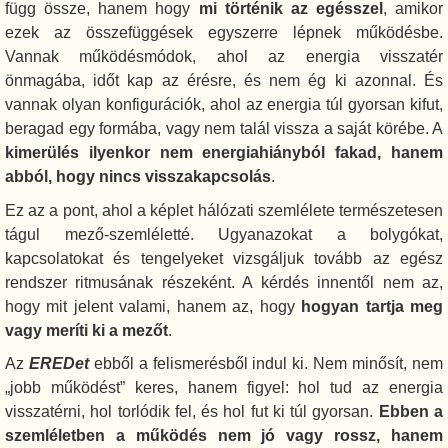
függ össze, hanem hogy
mi történik az egésszel
, amikor
ezek az összefüggések egyszerre lépnek működésbe.
Vannak működésmódok, ahol az energia visszatér
önmagába, időt kap az érésre, és nem ég ki azonnal. És
vannak olyan konfigurációk, ahol az energia túl gyorsan kifut,
beragad egy formába, vagy nem talál vissza a saját körébe. A
kimerülés ilyenkor nem energiahiányból fakad, hanem
abból, hogy nincs visszakapcsolás
.
Ez az a pont, ahol a képlet hálózati szemlélete természetesen
tágul mező-szemléletté. Ugyanazokat a bolygókat,
kapcsolatokat és tengelyeket vizsgáljuk tovább az egész
rendszer ritmusának részeként. A kérdés innentől nem az,
hogy mit jelent valami, hanem az, hogy
hogyan tartja meg
vagy meríti ki a mezőt
.
Az
EREDet
ebből a felismerésből indul ki. Nem minősít, nem
„jobb működést” keres, hanem figyel: hol tud az energia
visszatérni, hol torlódik fel, és hol fut ki túl gyorsan.
Ebben a
szemléletben a működés nem jó vagy rossz, hanem