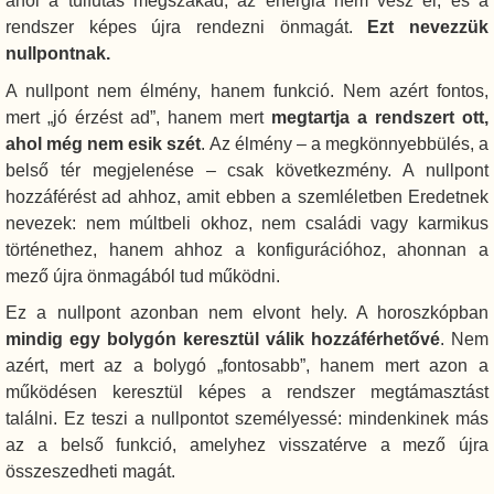
ahol a túlfutás megszakad, az energia nem vész el, és a
rendszer képes újra rendezni önmagát.
Ezt nevezzük
nullpontnak.
A nullpont nem élmény, hanem funkció. Nem azért fontos,
mert „jó érzést ad”, hanem mert
megtartja a rendszert ott,
ahol még nem esik szét
. Az élmény – a megkönnyebbülés, a
belső tér megjelenése – csak következmény. A nullpont
hozzáférést ad ahhoz, amit ebben a szemléletben Eredetnek
nevezek: nem múltbeli okhoz, nem családi vagy karmikus
történethez, hanem ahhoz a konfigurációhoz, ahonnan a
mező újra önmagából tud működni.
Ez a nullpont azonban nem elvont hely. A horoszkópban
mindig egy bolygón keresztül válik hozzáférhetővé
. Nem
azért, mert az a bolygó „fontosabb”, hanem mert azon a
működésen keresztül képes a rendszer megtámasztást
találni. Ez teszi a nullpontot személyessé: mindenkinek más
az a belső funkció, amelyhez visszatérve a mező újra
összeszedheti magát.