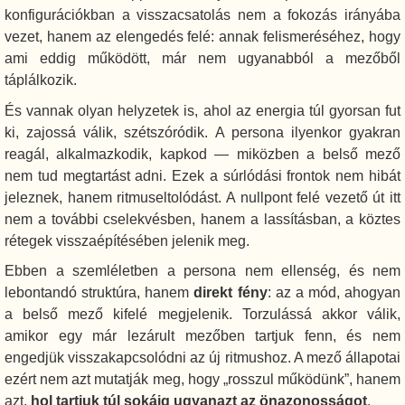
konfigurációkban a visszacsatolás nem a fokozás irányába
vezet, hanem az elengedés felé: annak felismeréséhez, hogy
ami eddig működött, már nem ugyanabból a mezőből
táplálkozik.
És vannak olyan helyzetek is, ahol az energia túl gyorsan fut
ki, zajossá válik, szétszóródik. A persona ilyenkor gyakran
reagál, alkalmazkodik, kapkod — miközben a belső mező
nem tud megtartást adni. Ezek a súrlódási frontok nem hibát
jeleznek, hanem ritmuseltolódást. A nullpont felé vezető út itt
nem a további cselekvésben, hanem a lassításban, a köztes
rétegek visszaépítésében jelenik meg.
Ebben a szemléletben a persona nem ellenség, és nem
lebontandó struktúra, hanem
direkt fény
: az a mód, ahogyan
a belső mező kifelé megjelenik. Torzulássá akkor válik,
amikor egy már lezárult mezőben tartjuk fenn, és nem
engedjük visszakapcsolódni az új ritmushoz. A mező állapotai
ezért nem azt mutatják meg, hogy „rosszul működünk”, hanem
azt,
hol tartjuk túl sokáig ugyanazt az önazonosságot
.