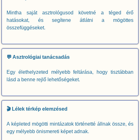
Mintha saját asztrológusod követné a téged érő
hatásokat, és segítene átlátni a mögöttes
összefüggéseket.
💬 Asztrológiai tanácsadás
Egy élethelyzeted mélyebb feltárása, hogy tisztábban
lásd a benne rejlő lehetőségeket.
🎬 Lélek térkép elemzésed
A képleted mögötti mintázatok történetté állnak össze, és
egy mélyebb önismereti képet adnak.