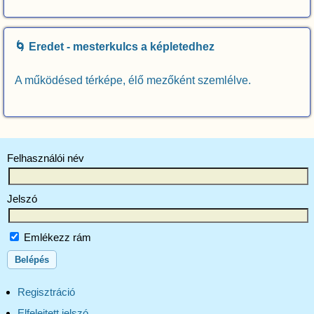
🌀 Eredet - mesterkulcs a képletedhez
A működésed térképe, élő mezőként szemlélve.
Felhasználói név
Jelszó
Emlékezz rám
Regisztráció
Elfelejtett jelszó