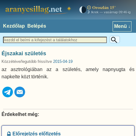
Oroszlán 15°
aranycsillag.net
Ikrek — vasárnap 09:46-ig
Kezdőlap
Belépés
Menü ↓
Éjszakai születés
Közzétéve/legutóbb frissítve
2015-04-19
az asztrológiában az a születés, amely napnyugta és
napkelte közt történik.
Érdekelhet még:
🔮 Előrejelzés előfizetés