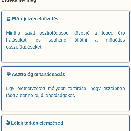
Érdekelhet még:
🔮 Előrejelzés előfizetés
Mintha saját asztrológusod követné a téged érő
hatásokat, és segítene átlátni a mögöttes
összefüggéseket.
💬 Asztrológiai tanácsadás
Egy élethelyzeted mélyebb feltárása, hogy tisztábban
lásd a benne rejlő lehetőségeket.
🎬 Lélek térkép elemzésed