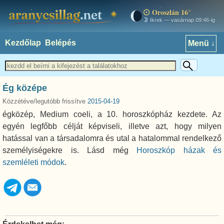
Oroszlán 16°
aranycsillag.net
Ikrek — vasárnap 09:46-ig
Kezdőlap
Belépés
Menü ↓
Ég középe
Közzétéve/legutóbb frissítve
2015-04-19
égközép, Medium coeli, a 10. horoszkópház kezdete. Az
egyén legfőbb célját képviseli, illetve azt, hogy milyen
hatással van a társadalomra és utal a hatalommal rendelkező
személyiségekre is. Lásd még
Horoszkóp házak és
szemléleti módok
.