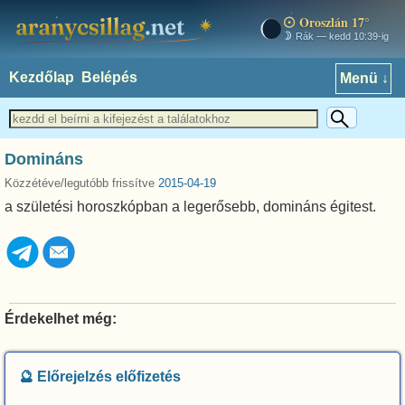
Oroszlán 17°
aranycsillag.net
Rák — kedd 10:39-ig
Kezdőlap
Belépés
Menü ↓
Domináns
Közzétéve/legutóbb frissítve
2015-04-19
a születési horoszkópban a legerősebb, domináns égitest.
Érdekelhet még:
🔮 Előrejelzés előfizetés