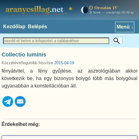
Oroszlán 15°
aranycsillag.net
Ikrek — vasárnap 09:46-ig
Kezdőlap
Belépés
Menü ↓
Collectio luminis
Közzétéve/legutóbb frissítve
2015-04-19
fényátvitel, a fény gyűjtése, az asztrológiában akkor
következik be, ha egy bizonyos bolygó több más bolygóval
ugyanabban a konstellációban áll.
Érdekelhet még: