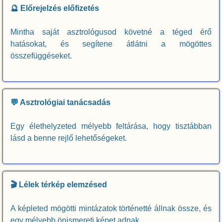
🔮 Előrejelzés előfizetés
Mintha saját asztrológusod követné a téged érő
hatásokat, és segítene átlátni a mögöttes
összefüggéseket.
💬 Asztrológiai tanácsadás
Egy élethelyzeted mélyebb feltárása, hogy tisztábban
lásd a benne rejlő lehetőségeket.
🎬 Lélek térkép elemzésed
A képleted mögötti mintázatok történetté állnak össze, és
egy mélyebb önismereti képet adnak.