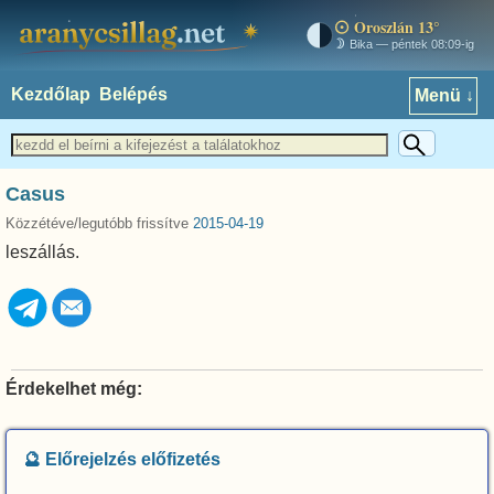
Oroszlán 13°
aranycsillag.net
Bika — péntek 08:09-ig
Kezdőlap
Belépés
Menü ↓
Casus
Közzétéve/legutóbb frissítve
2015-04-19
leszállás.
Érdekelhet még:
🔮 Előrejelzés előfizetés