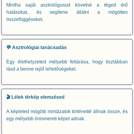
Mintha saját asztrológusod követné a téged érő
hatásokat, és segítene átlátni a mögöttes
összefüggéseket.
💬 Asztrológiai tanácsadás
Egy élethelyzeted mélyebb feltárása, hogy tisztábban
lásd a benne rejlő lehetőségeket.
🎬 Lélek térkép elemzésed
A képleted mögötti mintázatok történetté állnak össze, és
egy mélyebb önismereti képet adnak.