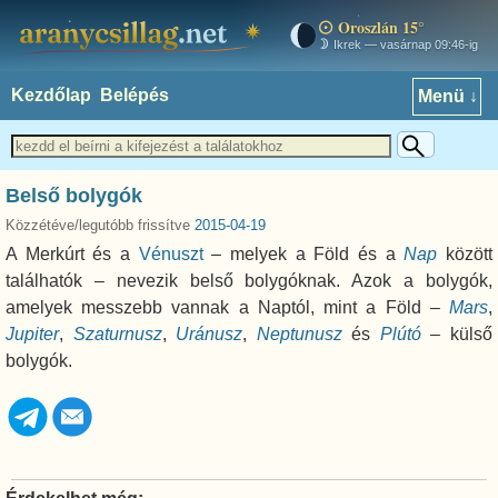
Oroszlán 15°
aranycsillag.net
Ikrek — vasárnap 09:46-ig
Kezdőlap
Belépés
Menü ↓
Belső bolygók
Közzétéve/legutóbb frissítve
2015-04-19
A Merkúrt és a
Vénuszt
– melyek a Föld és a
Nap
között
találhatók – nevezik belső bolygóknak. Azok a bolygók,
amelyek messzebb vannak a Naptól, mint a Föld –
Mars
,
Jupiter
,
Szaturnusz
,
Uránusz
,
Neptunusz
és
Plútó
– külső
bolygók.