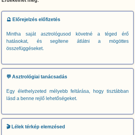
Érdekelhet még:
🔮 Előrejelzés előfizetés
Mintha saját asztrológusod követné a téged érő
hatásokat, és segítene átlátni a mögöttes
összefüggéseket.
💬 Asztrológiai tanácsadás
Egy élethelyzeted mélyebb feltárása, hogy tisztábban
lásd a benne rejlő lehetőségeket.
🎬 Lélek térkép elemzésed