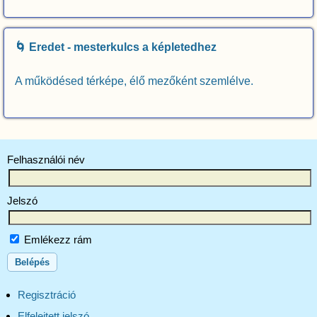
🌀 Eredet - mesterkulcs a képletedhez
A működésed térképe, élő mezőként szemlélve.
Felhasználói név
Jelszó
Emlékezz rám
Regisztráció
Elfelejtett jelszó