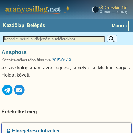
Oroszlán 16°
aranycsillag.net
Ikrek — 09:46-ig
Kezdőlap
Belépés
Menü ↓
Anaphora
Közzétéve/legutóbb frissítve
2015-04-19
az asztrológiában azon égitest, amelyik a Merkúrt vagy a
Holdat követi.
Érdekelhet még:
🔮 Előrejelzés előfizetés