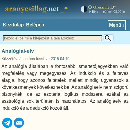
Oroszlán 13°
aranycsillag.net
Bika — péntek 08:09-ig
Kezdőlap
Belépés
Menü ↓
Analógiai-elv
Közzétéve/legutóbb frissítve
2015-04-19
Az analógia általában a fontosabb ismertetőjegyekben való
megfelelés vagy megegyezés. Az indukció és a feltevés
alapja, hogy azonos feltételek mellett mindig ugyanazok a
következmények következnek be. Az analógiaelv nem szigorú
bizonyíték, de az ezotéria logikus módszere, ezáltal az
asztrológia sok területén is használatos. Az analógiaelv az
indukció és a dedukció között áll.