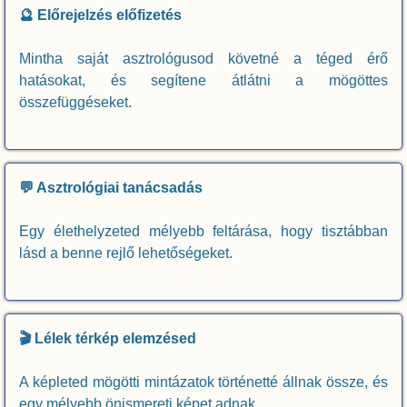
🔮 Előrejelzés előfizetés
Mintha saját asztrológusod követné a téged érő
hatásokat, és segítene átlátni a mögöttes
összefüggéseket.
💬 Asztrológiai tanácsadás
Egy élethelyzeted mélyebb feltárása, hogy tisztábban
lásd a benne rejlő lehetőségeket.
🎬 Lélek térkép elemzésed
A képleted mögötti mintázatok történetté állnak össze, és
egy mélyebb önismereti képet adnak.