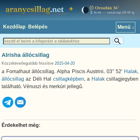
Oroszlán 16°
aranycsillag.net
Ikrek — vasárnap 09:46-ig
Kezdőlap
Belépés
Menü ↓
Alrisha állócsillag
Közzétéve/legutóbb frissítve
2015-04-20
a Fomalhaut állócsillag. Alpha Piscis Austrini, 03° 52′
Halak
,
állócsillag
az Déli Hal
csillagképben
, a
Halak
csillagjegyben
található. Vénuszi és merkúri jellegű.
Érdekelhet még: