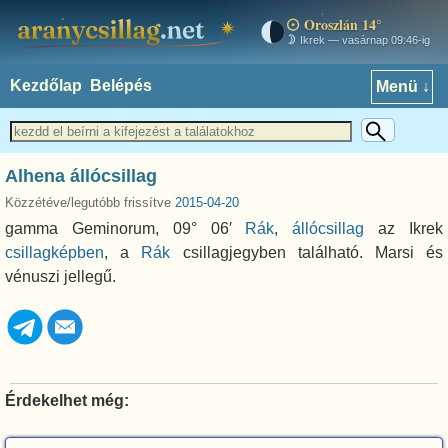
Oroszlán 14°
aranycsillag.net
Ikrek — vasárnap 09:46-ig
Kezdőlap
Belépés
Menü ↓
Alhena állócsillag
Közzétéve/legutóbb frissítve
2015-04-20
gamma Geminorum, 09° 06′
Rák
,
állócsillag
az Ikrek
csillagképben
, a
Rák
csillagjegyben található. Marsi és
vénuszi jellegű.
Érdekelhet még: