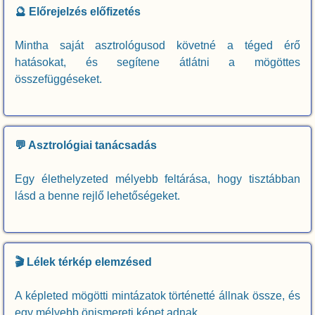
🔮 Előrejelzés előfizetés
Mintha saját asztrológusod követné a téged érő
hatásokat, és segítene átlátni a mögöttes
összefüggéseket.
💬 Asztrológiai tanácsadás
Egy élethelyzeted mélyebb feltárása, hogy tisztábban
lásd a benne rejlő lehetőségeket.
🎬 Lélek térkép elemzésed
A képleted mögötti mintázatok történetté állnak össze, és
egy mélyebb önismereti képet adnak.