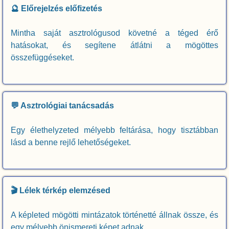
🔮 Előrejelzés előfizetés
Mintha saját asztrológusod követné a téged érő
hatásokat, és segítene átlátni a mögöttes
összefüggéseket.
💬 Asztrológiai tanácsadás
Egy élethelyzeted mélyebb feltárása, hogy tisztábban
lásd a benne rejlő lehetőségeket.
🎬 Lélek térkép elemzésed
A képleted mögötti mintázatok történetté állnak össze, és
egy mélyebb önismereti képet adnak.