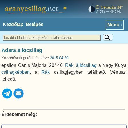
Oroszlán 14°
aranycsillag.net
Bika — 08:09-ig
Kezdőlap
Belépés
Menü ↓
Adara állócsillag
Közzétéve/legutóbb frissítve
2015-04-20
epsilon Canis Majoris, 20° 46′
Rák
,
állócsillag
a Nagy Kutya
csillagképben
, a
Rák
csillagjegyben található. Vénuszi
jellegű.
Érdekelhet még: