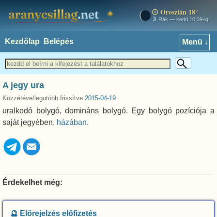
Oroszlán 18°
aranycsillag.net
Rák — kedd 10:39-ig
Kezdőlap
Belépés
Menü ↓
A jegy ura
Közzétéve/legutóbb frissítve
2015-04-19
uralkodó bolygó, domináns bolygó. Egy bolygó pozíciója a
saját jegyében,
házában
.
Érdekelhet még:
🔮 Előrejelzés előfizetés