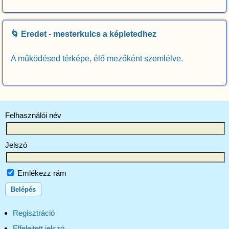
🌀 Eredet - mesterkulcs a képletedhez
A működésed térképe, élő mezőként szemlélve.
Felhasználói név
Jelszó
Emlékezz rám
Regisztráció
Elfelejtett jelszó