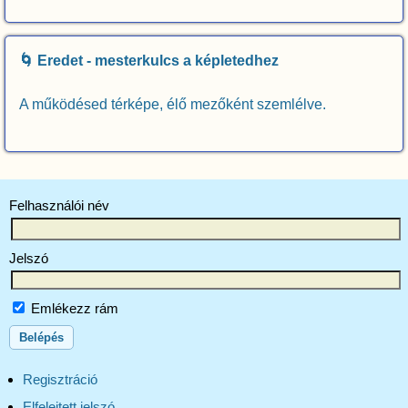
🌀 Eredet - mesterkulcs a képletedhez
A működésed térképe, élő mezőként szemlélve.
Felhasználói név
Jelszó
Emlékezz rám
Regisztráció
Elfelejtett jelszó