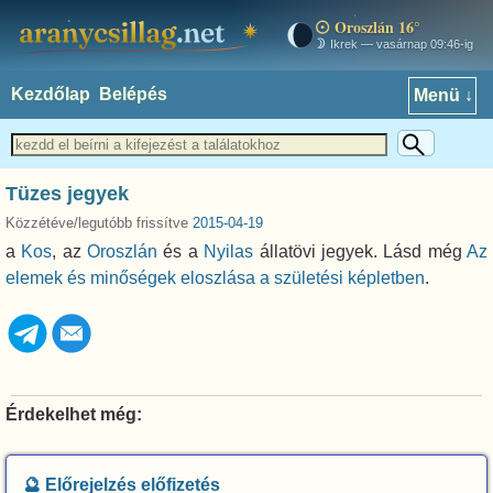
Oroszlán 16°
aranycsillag.net
Ikrek — vasárnap 09:46-ig
Kezdőlap
Belépés
Menü ↓
Tüzes jegyek
Közzétéve/legutóbb frissítve
2015-04-19
a
Kos
, az
Oroszlán
és a
Nyilas
állatövi jegyek. Lásd még
Az
elemek és minőségek eloszlása a születési képletben
.
Érdekelhet még:
🔮 Előrejelzés előfizetés