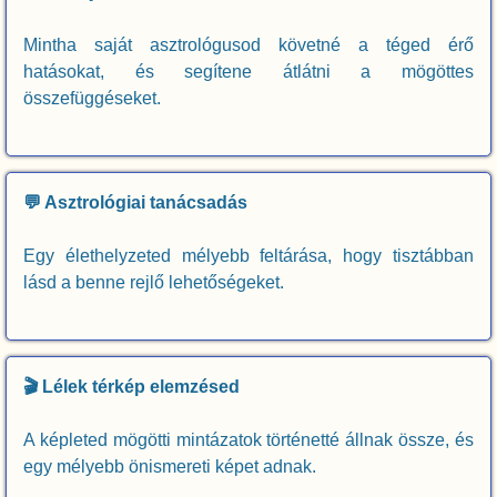
Mintha saját asztrológusod követné a téged érő
hatásokat, és segítene átlátni a mögöttes
összefüggéseket.
💬 Asztrológiai tanácsadás
Egy élethelyzeted mélyebb feltárása, hogy tisztábban
lásd a benne rejlő lehetőségeket.
🎬 Lélek térkép elemzésed
A képleted mögötti mintázatok történetté állnak össze, és
egy mélyebb önismereti képet adnak.