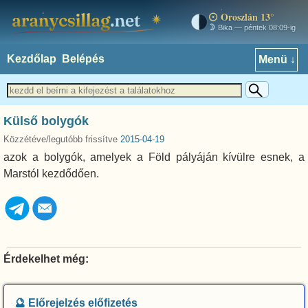
Oroszlán 13°
aranycsillag.net
Bika — péntek 08:09-ig
Kezdőlap
Belépés
Menü ↓
Külső bolygók
Közzétéve/legutóbb frissítve
2015-04-19
azok a bolygók, amelyek a Föld pályáján kívülre esnek, a
Marstól kezdődően.
Érdekelhet még:
🔮 Előrejelzés előfizetés