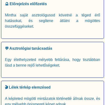
🔮 Előrejelzés előfizetés
Mintha saját asztrológusod követné a téged érő
hatásokat, és segítene átlátni a mögöttes
összefüggéseket.
💬 Asztrológiai tanácsadás
Egy élethelyzeted mélyebb feltárása, hogy tisztábban
lásd a benne rejlő lehetőségeket.
🎬 Lélek térkép elemzésed
A képleted mögötti mintázatok történetté állnak össze, és
egy mélyebb önismereti képet adnak.