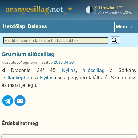
Oroszlán 12°
aranycsillag.net
Bika — péntek 08:09-ig
Kezdőlap
Belépés
Menü ↓
Grumium állócsillag
Közzétéve/legutóbb frissítve
2015-04-20
xi Draconis, 24° 45′
Nyilas
,
állócsillag
a Sárkány
csillagképben
, a
Nyilas
csillagjegyben található. Szaturnuszi
és marsi jellegű.
Érdekelhet még: