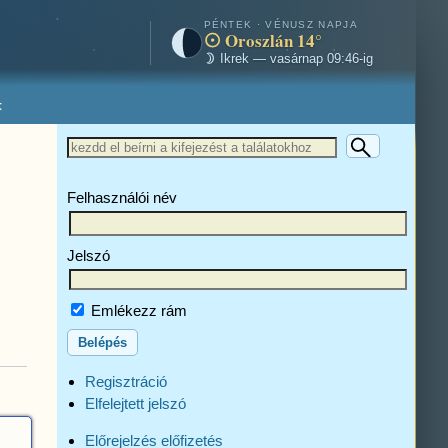
PÉNTEK · VÉNUSZ NAPJA
Oroszlán 14°
Ikrek — vasárnap 09:46-ig
t
Felhasználói név
Jelszó
Emlékezz rám
Regisztráció
Elfelejtett jelszó
Előrejelzés előfizetés