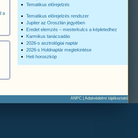
Tematikus előrejelzés
d a
Tematikus előrejelzés rendszer
Jupiter az Oroszlán jegyében
Eredet elemzés – mesterkulcs a képletedhez
Karmikus tanácsadás
2026-s asztrológiai naptár
2026-s Holdnaptár megtekintése
Heti horoszkóp
ANPC
|
Adatvédelmi tájékoztató