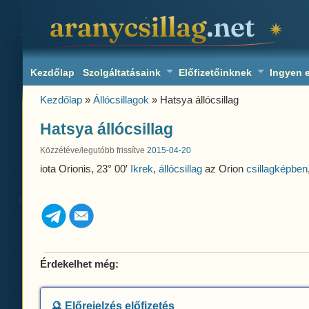
aranycsillag.net
Kezdőlap
Szolgáltatásaink
Előfizetőinknek
Ingyen 
Kezdőlap
»
Állócsillagok
» Hatsya állócsillag
Hatsya állócsillag
Közzétéve/legutóbb frissítve
2015-04-20
iota Orionis, 23° 00′
Ikrek
,
állócsillag
az Orion
csillagképben
Érdekelhet még:
🔮 Előrejelzés előfizetés