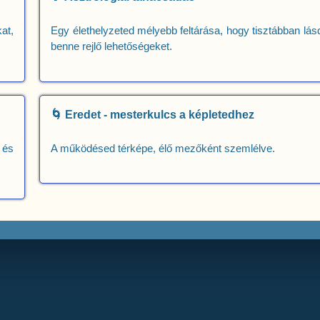
at,
Egy élethelyzeted mélyebb feltárása, hogy tisztábban lás
benne rejlő lehetőségeket.
🌀 Eredet - mesterkulcs a képletedhez
 és
A működésed térképe, élő mezőként szemlélve.