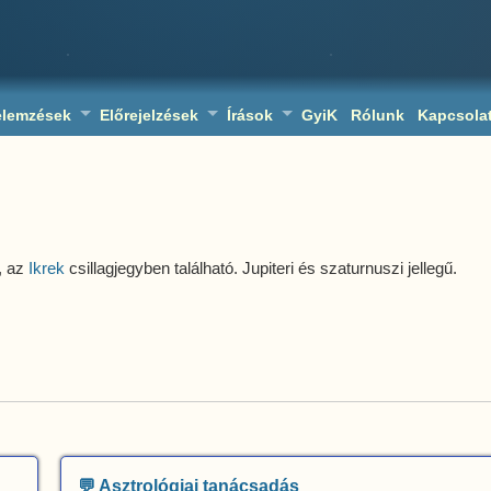
elemzések
Előrejelzések
Írások
GyiK
Rólunk
Kapcsola
, az
Ikrek
csillagjegyben található. Jupiteri és szaturnuszi jellegű.
💬 Asztrológiai tanácsadás