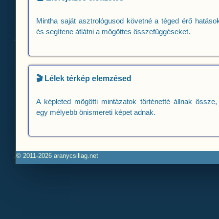
Mintha saját asztrológusod követné a téged érő hatások
és segítene átlátni a mögöttes összefüggéseket.
🎬 Lélek térkép elemzésed
A képleted mögötti mintázatok történetté állnak össze,
egy mélyebb önismereti képet adnak.
© 2011-2026 aranycsillag.net