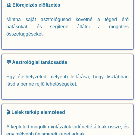
🔮 Előrejelzés előfizetés
Mintha saját asztrológusod követné a téged érő
hatásokat, és segítene átlátni a mögöttes
összefüggéseket.
💬 Asztrológiai tanácsadás
Egy élethelyzeted mélyebb feltárása, hogy tisztábban
lásd a benne rejlő lehetőségeket.
🎬 Lélek térkép elemzésed
A képleted mögötti mintázatok történetté állnak össze, és
egy mélyebb önismereti képet adnak.