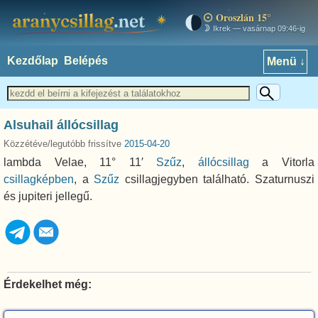
Oroszlán 15°
aranycsillag.net
Ikrek — vasárnap 09:46-ig
Kezdőlap
Belépés
Menü ↓
Alsuhail állócsillag
Közzétéve/legutóbb frissítve
2015-04-20
lambda Velae, 11° 11′
Szűz
,
állócsillag
a Vitorla
csillagképben
, a
Szűz
csillagjegyben található. Szaturnuszi
és jupiteri jellegű.
Érdekelhet még: